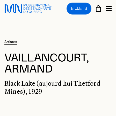
Sauter au menu principal
Sauter au contenu principal
Sauter au pied de page
PANIE
BILLETS
OU
Artistes
VAILLANCOURT,
ARMAND
Black Lake (aujourd'hui Thetford
Mines), 1929