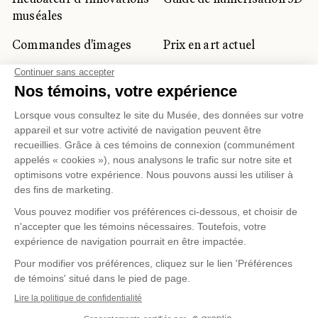
muséales
Commandes d'images
Prix en art actuel
Prix Lynne-Cohen
CLIENTÈLE CORPORATIVE
ET PRIVÉE
Location d'espaces
Activités corporatives
Location d'œuvres
Voyagistes et
professionnels du
tourisme
Gestion des témoins
Politique de confidentialité
Conditions d'utilisation
Politique d'achat en ligne