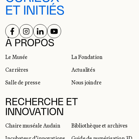
ET INITIÉS
SUIVEZ-NOUS SUR
SUIVEZ-NOUS SUR
SUIVEZ-NOUS SUR
SUIVEZ-NOUS SUR
RÉSEAUX SOCIAUX
À PROPOS
Le Musée
La Fondation
Carrières
Actualités
Salle de presse
Nous joindre
RECHERCHE ET
INNOVATION
Chaire muséale Audain
Bibliothèque et archives
Incubateur d’innovations
Guide de numérisation 3D