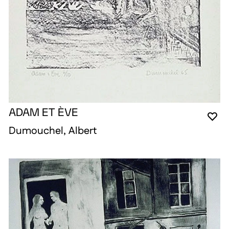
ADAM ET ÈVE
VO
FE
OU
Dumouchel, Albert