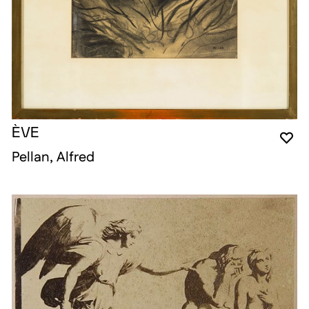
ÈVE
VO
FE
OU
Pellan, Alfred