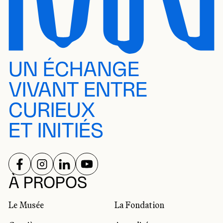
UN ÉCHANGE
VIVANT ENTRE
CURIEUX
ET INITIÉS
SUIVEZ-NOUS SUR
SUIVEZ-NOUS SUR
SUIVEZ-NOUS SUR
SUIVEZ-NOUS SUR
RÉSEAUX SOCIAUX
À PROPOS
Le Musée
La Fondation