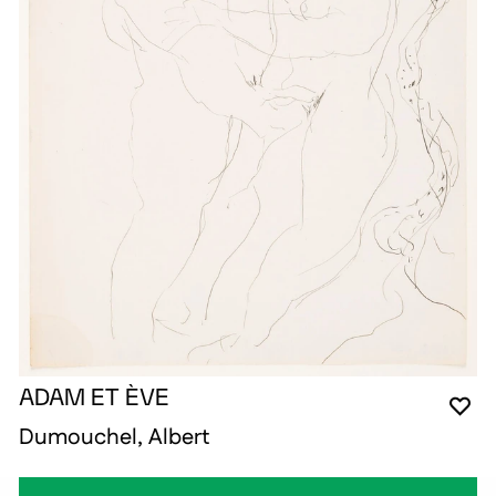
ADAM ET ÈVE
VO
FE
OU
Dumouchel, Albert