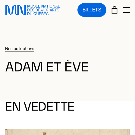
Sauter au menu principal
Sauter au contenu principal
Sauter au pied de page
PANIE
BILLETS
OU
Nos collections
ADAM ET ÈVE
EN VEDETTE