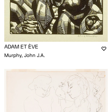
ADAM ET ÈVE
VO
FE
OU
Murphy, John J.A.