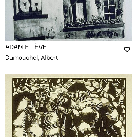
ADAM ET ÈVE
VO
FE
OU
Dumouchel, Albert