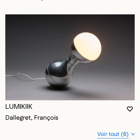
LUMIKIIK
VO
FE
OU
Dallegret, François
Voir tout (6)