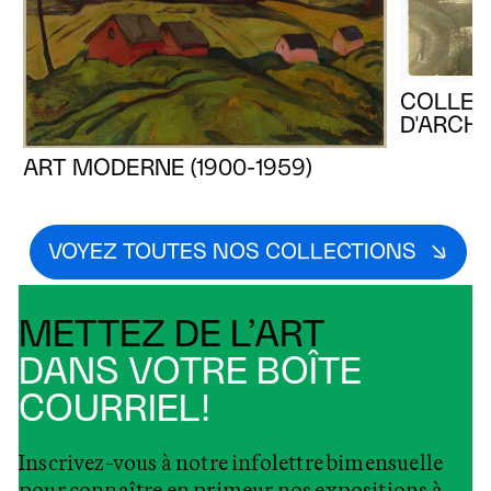
COLLEC
D'ARCHI
ART MODERNE (1900-1959)
VOYEZ TOUTES NOS COLLECTIONS
METTEZ DE L’ART
DANS VOTRE BOÎTE
COURRIEL!
Inscrivez-vous à notre infolettre bimensuelle
pour connaître en primeur nos expositions à