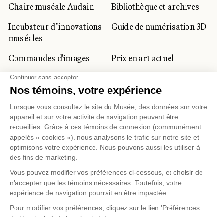
Chaire muséale Audain
Bibliothèque et archives
Incubateur d’innovations
Guide de numérisation 3D
muséales
Commandes d'images
Prix en art actuel
Prix Lynne-Cohen
CLIENTÈLE CORPORATIVE
ET PRIVÉE
Location d'espaces
Activités corporatives
Location d'œuvres
Voyagistes et
professionnels du
tourisme
Gestion des témoins
Politique de confidentialité