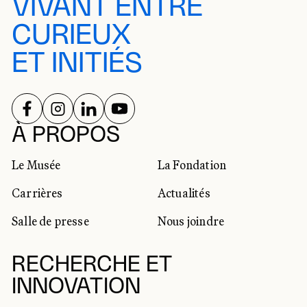
VIVANT ENTRE
CURIEUX
ET INITIÉS
SUIVEZ-NOUS SUR
SUIVEZ-NOUS SUR
SUIVEZ-NOUS SUR
SUIVEZ-NOUS SUR
RÉSEAUX SOCIAUX
À PROPOS
Le Musée
La Fondation
Carrières
Actualités
Salle de presse
Nous joindre
RECHERCHE ET
INNOVATION