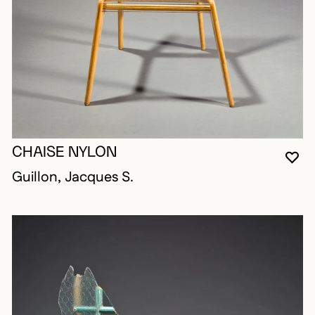
CHAISE NYLON
VO
FE
OU
Guillon, Jacques S.