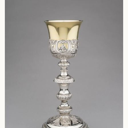
Elle est non seulement représentative des innovation
La collection regroupe des objets spectaculaires pou
Presque toutes les disciplines sont représentées :
mobilier
orfèvrerie
joaillerie
céramique
reliure
verre
textile
vitrail
émaux
numismatique