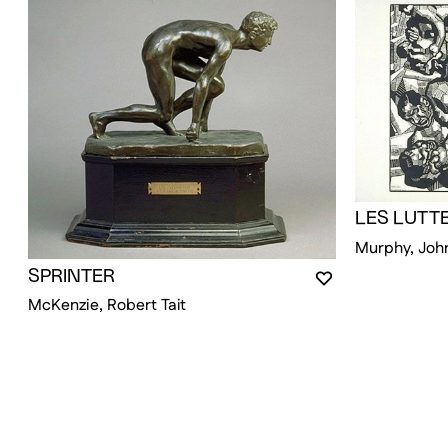
LES LUTT
Murphy, John
SPRINTER
VOUS DEVEZ ÊT
FERMER LA MO
OUVRIR LA MOD
McKenzie, Robert Tait