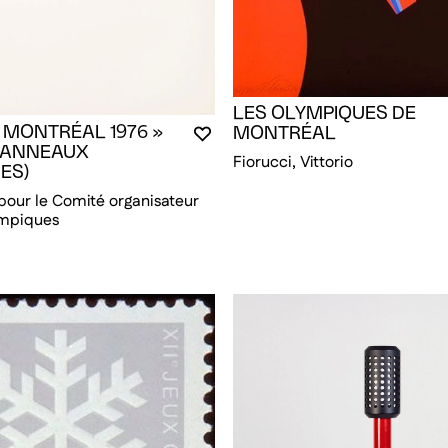
LES OLYMPIQUES DE
 MONTRÉAL 1976 »
MONTRÉAL
VOUS DEVEZ ÊTRE CONNECTÉ P
FERMER LA MODALE
OUVRIR LA MODALE
Q ANNEAUX
Fiorucci, Vittorio
ES)
 pour le Comité organisateur
ympiques