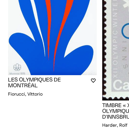
LES OLYMPIQUES DE
VOUS DEVEZ ÊT
FERMER LA MO
OUVRIR LA MOD
MONTRÉAL
Fiorucci, Vittorio
TIMBRE « X
OLYMPIQU
D'INNSBR
Harder, Rolf