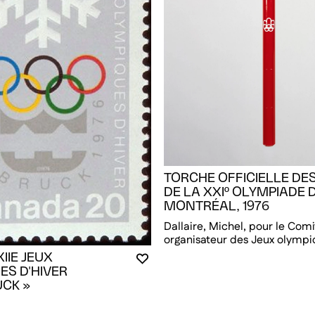
TORCHE OFFICIELLE DE
DE LA XXIº OLYMPIADE 
RE CONNECTÉ POUR AJOUTER AUX FAVORIS
DALE
ALE
MONTRÉAL, 1976
Dallaire, Michel, pour le Comi
organisateur des Jeux olymp
IIE JEUX
VOUS DEVEZ ÊTRE CONNECTÉ P
FERMER LA MODALE
OUVRIR LA MODALE
ES D'HIVER
UCK »