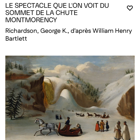
LE SPECTACLE QUE L'ON VOIT DU
VO
FE
OU
SOMMET DE LA CHUTE
MONTMORENCY
Richardson, George K., d'après William Henry
Bartlett