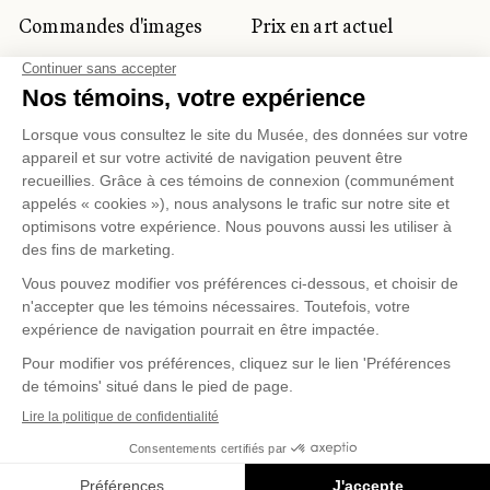
Commandes d'images
Prix en art actuel
Prix Lynne-Cohen
CLIENTÈLE CORPORATIVE
ET PRIVÉE
Location d'espaces
Activités corporatives
Location d'œuvres
Voyagistes et
professionnels du
tourisme
Gestion des témoins
Politique de confidentialité
Conditions d'utilisation
Politique d'achat en ligne
© 2026 MUSÉE NATIONAL DES BEAUX-ARTS DU
QUÉBEC