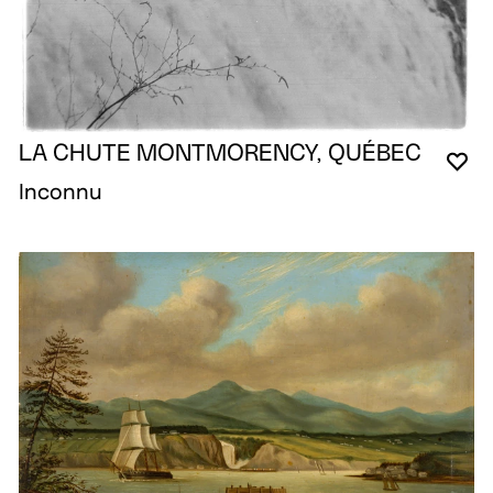
LA CHUTE MONTMORENCY, QUÉBEC
VO
FE
OU
Inconnu