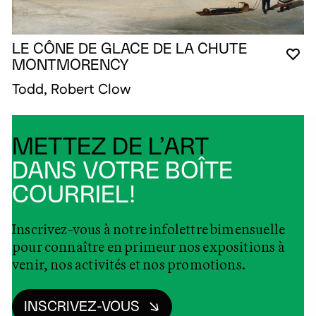
LE CÔNE DE GLACE DE LA CHUTE
VO
FE
OU
MONTMORENCY
Todd, Robert Clow
METTEZ DE L’ART
DANS VOTRE BOÎTE
COURRIEL!
Inscrivez-vous à notre infolettre bimensuelle
pour connaître en primeur nos expositions à
venir, nos activités et nos promotions.
INSCRIVEZ-VOUS