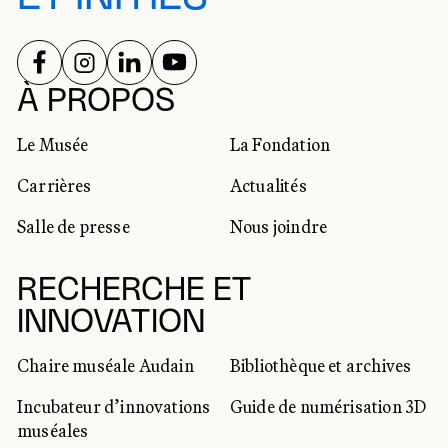
SUIVEZ-NOUS SUR
SUIVEZ-NOUS SUR
SUIVEZ-NOUS SUR
SUIVEZ-NOUS SUR
RÉSEAUX SOCIAUX
À PROPOS
Le Musée
La Fondation
Carrières
Actualités
Salle de presse
Nous joindre
RECHERCHE ET
INNOVATION
Chaire muséale Audain
Bibliothèque et archives
Incubateur d’innovations
Guide de numérisation 3D
muséales