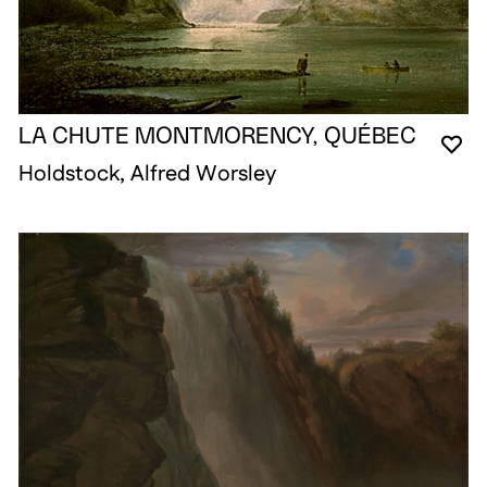
LA CHUTE MONTMORENCY, QUÉBEC
VO
FE
OU
Holdstock, Alfred Worsley