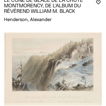
LE CÔNE DE GLACE DE LA CHUTE
VO
FE
OU
MONTMORENCY, DE L'ALBUM DU
RÉVÉREND WILLIAM M. BLACK
Henderson, Alexander