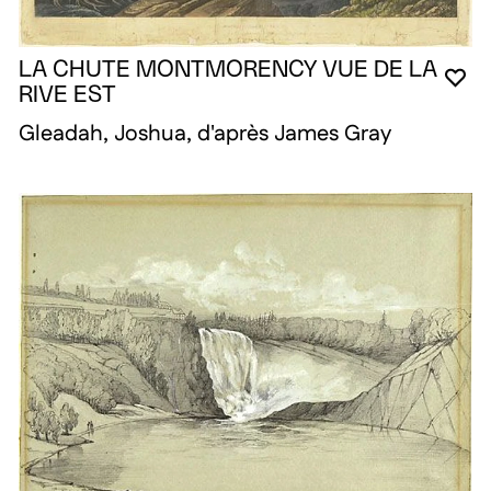
LA CHUTE MONTMORENCY VUE DE LA
VO
FE
OU
RIVE EST
Gleadah, Joshua, d'après James Gray