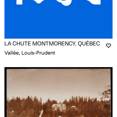
LA CHUTE MONTMORENCY, QUÉBEC
VO
FE
OU
Vallée, Louis-Prudent