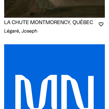
LA CHUTE MONTMORENCY, QUÉBEC
VO
FE
OU
Légaré, Joseph