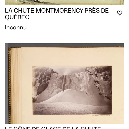
LA CHUTE MONTMORENCY PRÈS DE
VO
FE
OU
QUÉBEC
Inconnu