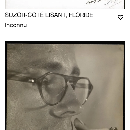
SUZOR-COTÉ LISANT, FLORIDE
VO
FE
OU
Inconnu