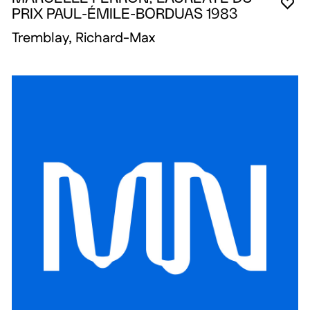
VO
FE
OU
PRIX PAUL-ÉMILE-BORDUAS 1983
Tremblay, Richard-Max