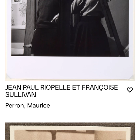
JEAN PAUL RIOPELLE ET FRANÇOISE
VO
FE
OU
SULLIVAN
Perron, Maurice