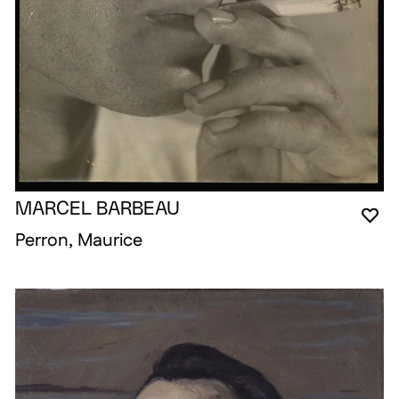
MARCEL BARBEAU
VO
FE
OU
Perron, Maurice