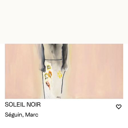
SOLEIL NOIR
VO
FE
OU
Séguin, Marc