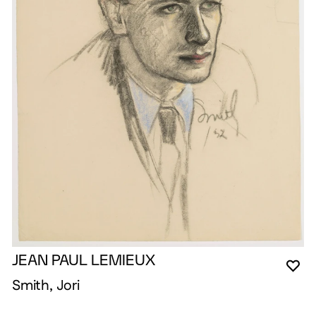
JEAN PAUL LEMIEUX
VO
FE
OU
Smith, Jori