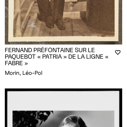
FERNAND PRÉFONTAINE SUR LE
VO
FE
OU
PAQUEBOT « PATRIA » DE LA LIGNE «
FABRE »
Morin, Léo-Pol