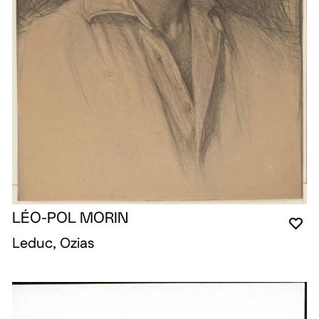
LÉO-POL MORIN
VO
FE
OU
Leduc, Ozias