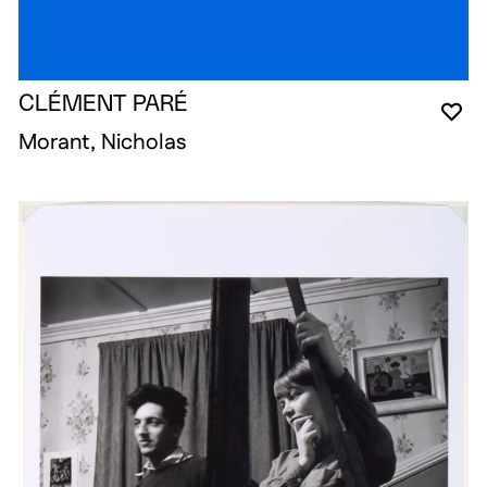
CLÉMENT PARÉ
VO
FE
OU
Morant, Nicholas