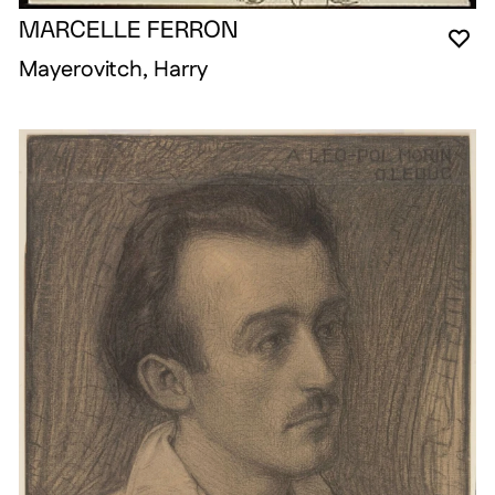
MARCELLE FERRON
VO
FE
OU
Mayerovitch, Harry