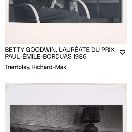
BETTY GOODWIN, LAURÉATE DU PRIX
VO
FE
OU
PAUL-ÉMILE-BORDUAS 1986
Tremblay, Richard-Max