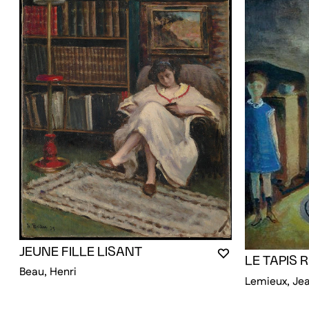
JEUNE FILLE LISANT
VOUS DEVEZ ÊT
FERMER LA MO
OUVRIR LA MOD
LE TAPIS 
Beau, Henri
Lemieux, Jea