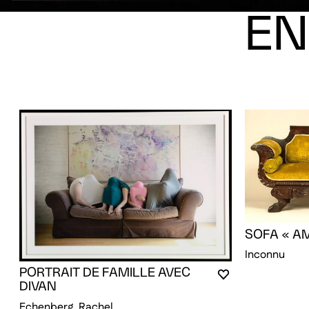
EN
SOFA « A
Inconnu
PORTRAIT DE FAMILLE AVEC
VOUS DEVEZ ÊT
FERMER LA MO
OUVRIR LA MOD
DIVAN
Echenberg, Rachel