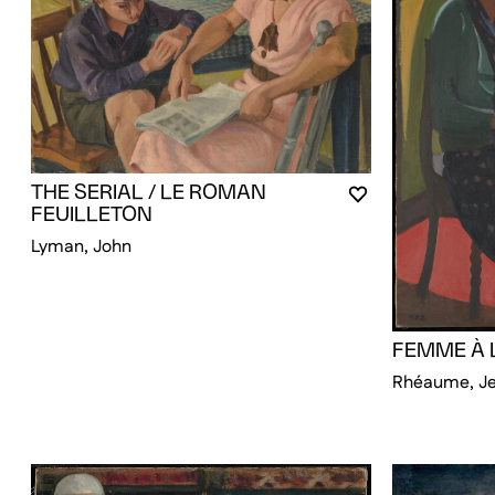
THE SERIAL / LE ROMAN
VOUS DEVEZ ÊT
FERMER LA MO
OUVRIR LA MOD
FEUILLETON
Lyman, John
FEMME À 
Rhéaume, J