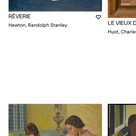
RÊVERIE
VOUS DEVEZ ÊT
FERMER LA MO
OUVRIR LA MOD
LE VIEUX
Hewton, Randolph Stanley
Huot, Charle