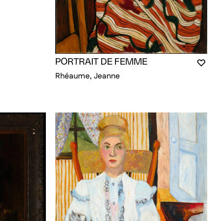
PORTRAIT DE FEMME
VOUS
FERM
OUVR
Rhéaume, Jeanne