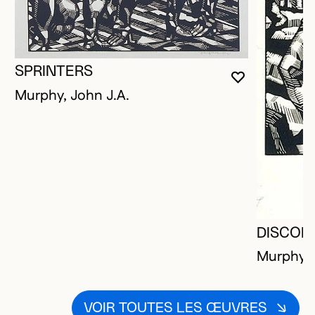
SPRINTERS
VOUS DEVE
FERMER L
OUVRIR LA
Murphy, John J.A.
DISCOB
Murphy, 
VOIR TOUTES LES ŒUVRES