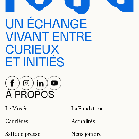
UN ÉCHANGE
VIVANT ENTRE
CURIEUX
ET INITIÉS
SUIVEZ-NOUS SUR
SUIVEZ-NOUS SUR
SUIVEZ-NOUS SUR
SUIVEZ-NOUS SUR
RÉSEAUX SOCIAUX
À PROPOS
Le Musée
La Fondation
Carrières
Actualités
Salle de presse
Nous joindre