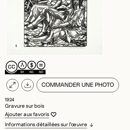
EN SAVOIR PLUS SUR CETTE IMAGE
OUVRIR LA MODALE
COMMANDER UNE PHOTO
1924
Gravure sur bois
Vous devez être connecté pour ajouter au
Fermer la modale
Ouvrir la modale
Ajouter aux favoris
Informations détaillées sur l’œuvre