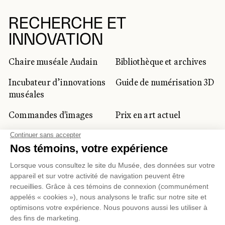
RECHERCHE ET
INNOVATION
Chaire muséale Audain
Bibliothèque et archives
Incubateur d’innovations
Guide de numérisation 3D
muséales
Commandes d'images
Prix en art actuel
Prix Lynne-Cohen
CLIENTÈLE CORPORATIVE
ET PRIVÉE
Location d'espaces
Activités corporatives