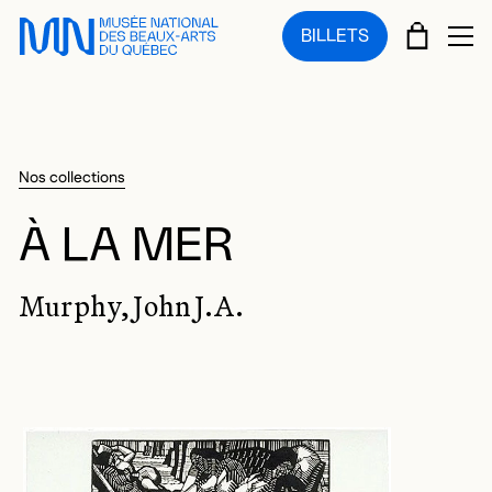
Sauter au menu principal
Sauter au contenu principal
Sauter au pied de page
PANIE
BILLETS
OU
Nos collections
À LA MER
Murphy, John J.A.