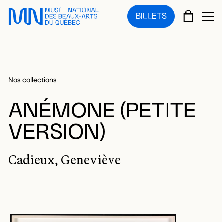
Sauter au menu principal
Sauter au contenu principal
Sauter au pied de page
PANIE
BILLETS
OU
Nos collections
ANÉMONE (PETITE
VERSION)
Cadieux, Geneviève