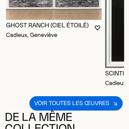
GHOST RANCH (CIEL ÉTOILÉ)
VOUS DEVE
FERMER L
OUVRIR LA
Cadieux, Geneviève
SCINTI
Cadieux,
VOIR TOUTES LES ŒUVRES
DE LA MÊME
COLLECTION