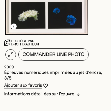
EN SAVOIR PLUS SUR CETTE IMAGE
OUVRIR LA MODALE
COMMANDER UNE PHOTO
2009
Épreuves numériques imprimées au jet d'encre,
3/5
Vous devez être connecté pour ajouter au
Fermer la modale
Ouvrir la modale
Ajouter aux favoris
Informations détaillées sur l’œuvre