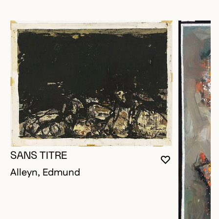
SANS TITRE
VOUS DEVE
FERMER L
OUVRIR LA
Alleyn, Edmund