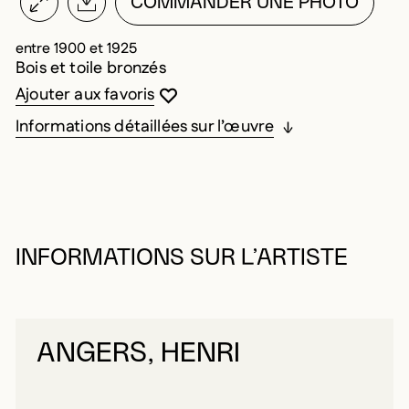
COMMANDER UNE PHOTO
entre 1900 et 1925
Bois et toile bronzés
Vous devez être connecté pour ajouter au
Fermer la modale
Ouvrir la modale
Ajouter aux favoris
Informations détaillées sur l’œuvre
INFORMATIONS SUR L’ARTISTE
ANGERS, HENRI