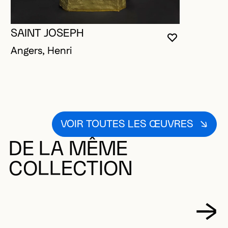
SAINT JOSEPH
VOUS DEVE
FERMER L
OUVRIR LA
Angers, Henri
VOIR TOUTES LES ŒUVRES
DE LA MÊME
COLLECTION