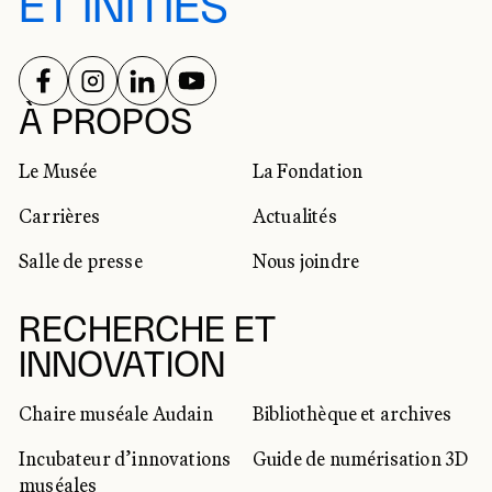
ET INITIÉS
SUIVEZ-NOUS SUR
SUIVEZ-NOUS SUR
SUIVEZ-NOUS SUR
SUIVEZ-NOUS SUR
RÉSEAUX SOCIAUX
À PROPOS
Le Musée
La Fondation
Carrières
Actualités
Salle de presse
Nous joindre
RECHERCHE ET
INNOVATION
Chaire muséale Audain
Bibliothèque et archives
Incubateur d’innovations
Guide de numérisation 3D
muséales