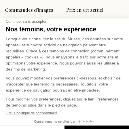
Commandes d'images
Prix en art actuel
Prix Lynne-Cohen
CLIENTÈLE CORPORATIVE
ET PRIVÉE
Location d'espaces
Activités corporatives
Location d'œuvres
Voyagistes et
professionnels du
tourisme
Gestion des témoins
Politique de confidentialité
Conditions d'utilisation
Politique d'achat en ligne
© 2026 MUSÉE NATIONAL DES BEAUX-ARTS DU