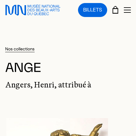
Sauter au menu principal
Sauter au contenu principal
Sauter au pied de page
PANIE
BILLETS
OU
Nos collections
ANGE
Angers, Henri, attribué à