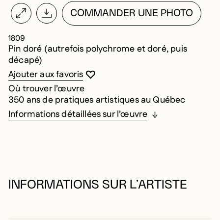
COMMANDER UNE PHOTO
1809
Pin doré (autrefois polychrome et doré, puis
décapé)
Vous devez être connecté pour ajouter au
Fermer la modale
Ouvrir la modale
Ajouter aux favoris
Où trouver l’œuvre
350 ans de pratiques artistiques au Québec
Informations détaillées sur l’œuvre
INFORMATIONS SUR L’ARTISTE