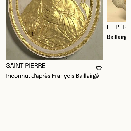
LE PÈR
Baillairgé
SAINT PIERRE
VOUS DEVE
FERMER L
OUVRIR LA
Inconnu, d'après François Baillairgé