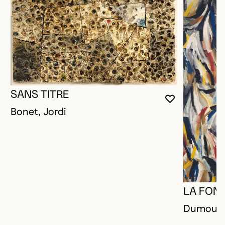
SANS TITRE
VOUS DEVE
FERMER L
OUVRIR LA
Bonet, Jordi
LA FON
Dumouche