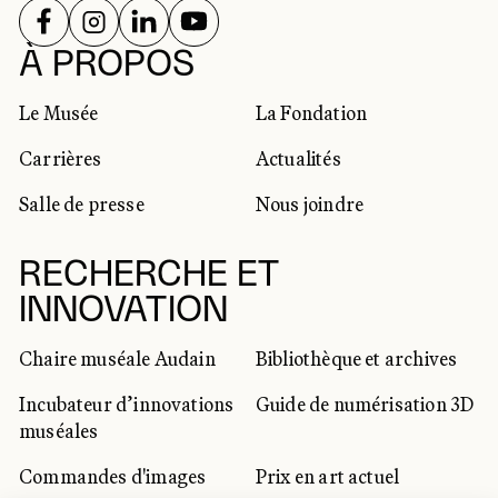
SUIVEZ-NOUS SUR
SUIVEZ-NOUS SUR
SUIVEZ-NOUS SUR
SUIVEZ-NOUS SUR
RÉSEAUX SOCIAUX
À PROPOS
Le Musée
La Fondation
Carrières
Actualités
Salle de presse
Nous joindre
RECHERCHE ET
INNOVATION
Chaire muséale Audain
Bibliothèque et archives
Incubateur d’innovations
Guide de numérisation 3D
muséales
Commandes d'images
Prix en art actuel