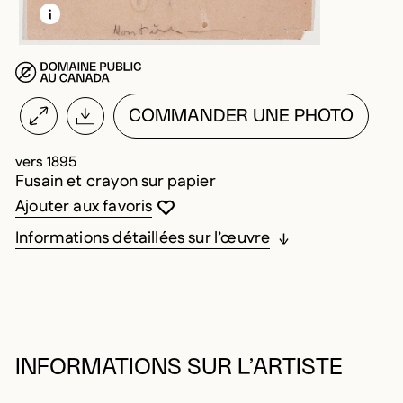
EN SAVOIR PLUS SUR CETTE IMAGE
OUVRIR LA MODALE
COMMANDER UNE PHOTO
vers 1895
Fusain et crayon sur papier
Vous devez être connecté pour ajouter au
Fermer la modale
Ouvrir la modale
Ajouter aux favoris
Informations détaillées sur l’œuvre
INFORMATIONS SUR L’ARTISTE