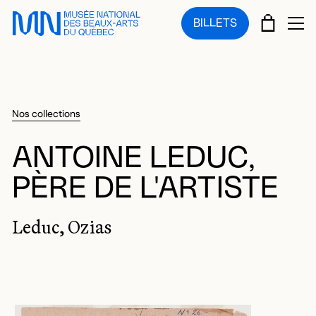
Sauter au menu principal
Sauter au contenu principal
Sauter au pied de page
PANIE
BILLETS
OU
Nos collections
ANTOINE LEDUC,
PÈRE DE L'ARTISTE
Leduc, Ozias