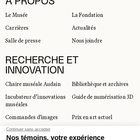
RÉSEAUX SOCIAUX
À PROPOS
Le Musée
La Fondation
Carrières
Actualités
Salle de presse
Nous joindre
RECHERCHE ET
INNOVATION
Chaire muséale Audain
Bibliothèque et archives
Incubateur d’innovations
Guide de numérisation 3D
muséales
Commandes d'images
Prix en art actuel
Prix Lynne-Cohen