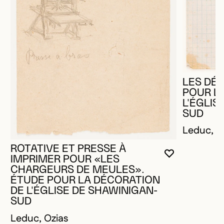
LES DÉ
POUR L
L'ÉGLIS
SUD
Leduc, O
ROTATIVE ET PRESSE À
VOUS DEVE
FERMER L
OUVRIR LA
IMPRIMER POUR «LES
CHARGEURS DE MEULES».
ÉTUDE POUR LA DÉCORATION
DE L'ÉGLISE DE SHAWINIGAN-
SUD
Leduc, Ozias