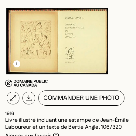
EN SAVOIR PLUS SUR CETTE IMAGE
OUVRIR LA MODALE
COMMANDER UNE PHOTO
1916
Livre illustré incluant une estampe de Jean-Émile
Laboureur et un texte de Bertie Angle, 106/320
Vous devez être connecté pour ajouter au
Fermer la modale
Ouvrir la modale
Ajouter aux favoris