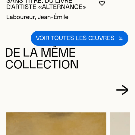
SANS TITRE, DU LIVRE
VOUS DEVE
FERMER L
OUVRIR LA
D'ARTISTE «ALTERNANCE»
Laboureur, Jean-Émile
VOIR TOUTES LES ŒUVRES
DE LA MÊME
COLLECTION