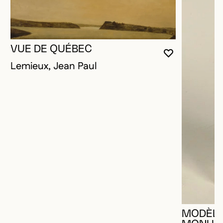
VUE DE QUÉBEC
VOUS DEVE
FERMER L
OUVRIR LA
Lemieux, Jean Paul
MODÈLE