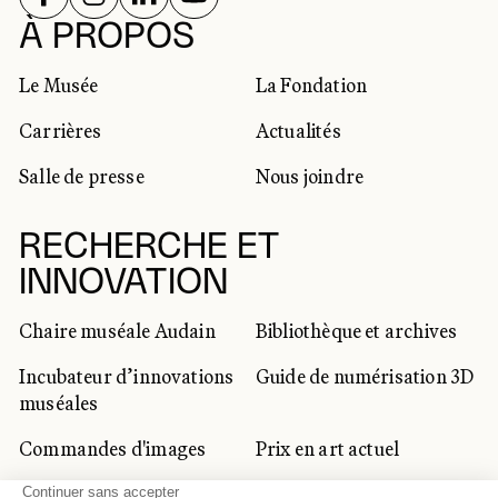
RÉSEAUX SOCIAUX
À PROPOS
Le Musée
La Fondation
Carrières
Actualités
Salle de presse
Nous joindre
RECHERCHE ET
INNOVATION
Chaire muséale Audain
Bibliothèque et archives
Incubateur d’innovations
Guide de numérisation 3D
muséales
Commandes d'images
Prix en art actuel
Prix Lynne-Cohen