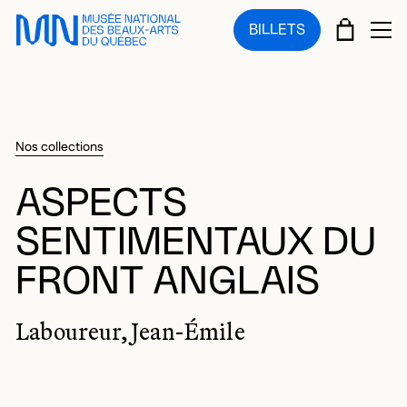
Sauter au menu principal
Sauter au contenu principal
Sauter au pied de page
PANIE
BILLETS
OU
Nos collections
ASPECTS
SENTIMENTAUX DU
FRONT ANGLAIS
Laboureur, Jean-Émile