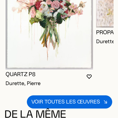
PROPAG
Durette, 
QUARTZ P8
VOUS DEVE
FERMER L
OUVRIR LA
Durette, Pierre
VOIR TOUTES LES ŒUVRES
DE LA MÊME