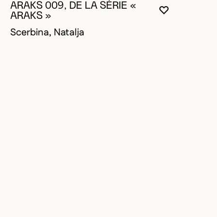
ARAKS 009, DE LA SÉRIE «
VOUS DEVE
FERMER L
OUVRIR LA
ARAKS »
Scerbina, Natalja