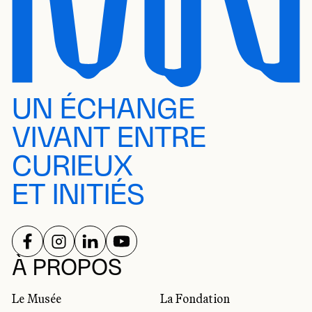
UN ÉCHANGE
VIVANT ENTRE
CURIEUX
ET INITIÉS
SUIVEZ-NOUS SUR
SUIVEZ-NOUS SUR
SUIVEZ-NOUS SUR
SUIVEZ-NOUS SUR
RÉSEAUX SOCIAUX
À PROPOS
Le Musée
La Fondation