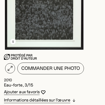
EN SAVOIR PLUS SUR CETTE IMAGE
OUVRIR LA MODALE
COMMANDER UNE PHOTO
2010
Eau-forte, 3/15
Vous devez être connecté pour ajouter au
Fermer la modale
Ouvrir la modale
Ajouter aux favoris
Informations détaillées sur l’œuvre