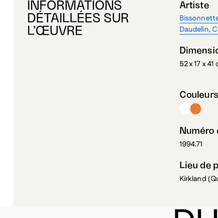
Daudelin, C
L’ŒUVRE
Dimensi
52 x 17 x 41
Couleur
Numéro d
1994.71
Lieu de 
Kirkland (
DU