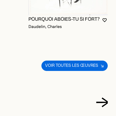
POURQUOI ABOIES-TU SI FORT?
VOUS
FERM
OUVR
OUR AJOUTER AUX FAVORIS
Daudelin, Charles
VOIR TOUTES LES ŒUVRES