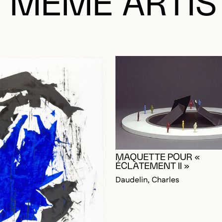
MAQUETTE POUR «
ÉCLATEMENT II »
Daudelin, Charles
RE CONNECTÉ POUR AJOUTER AUX FAVORIS
DALE
DALE