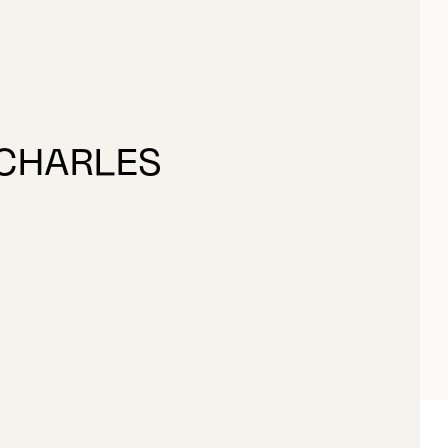
SSONNETTE DAUDELIN, LOUISE
 CHARLES
UDELIN, CHARLES
Date de production
1958