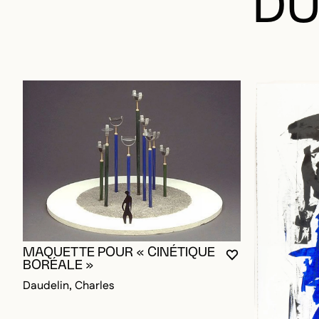
MAQUETTE POUR « CINÉTIQUE
VOUS DEVEZ ÊT
FERMER LA MO
OUVRIR LA MO
BORÉALE »
Daudelin, Charles