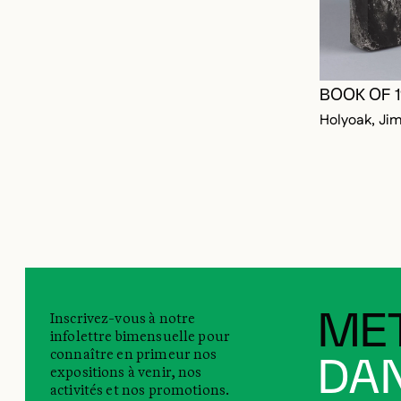
BOOK OF 
Holyoak, Ji
Inscrivez-vous à notre
MET
infolettre bimensuelle pour
connaître en primeur nos
DAN
expositions à venir, nos
activités et nos promotions.