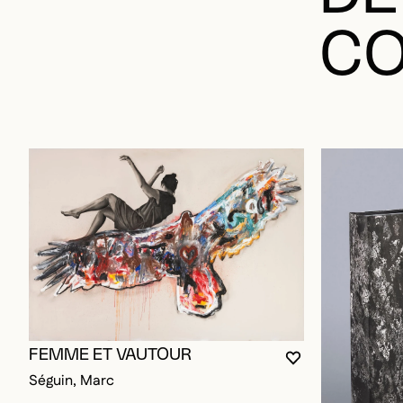
CO
FEMME ET VAUTOUR
VOUS DEVEZ ÊT
FERMER LA MO
OUVRIR LA MO
Séguin, Marc