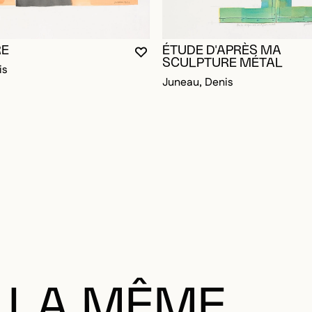
RE
ÉTUDE D'APRÈS MA
VOUS DEVEZ ÊTRE CONNECTÉ P
FERMER LA MODALE
OUVRIR LA MODALE
SCULPTURE MÉTAL
is
Juneau, Denis
 LA MÊME