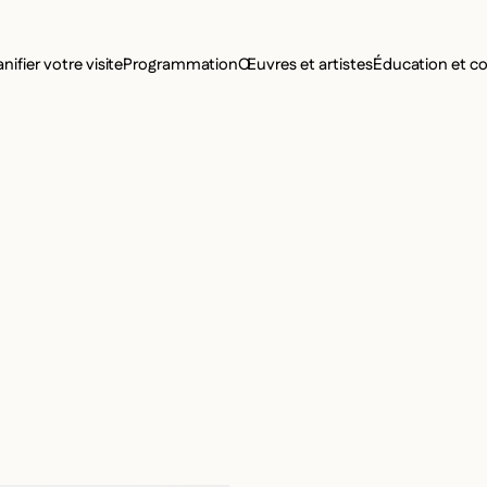
MENU SE
anifier votre visite
Programmation
Œuvres et artistes
Éducation et 
MENU PRI