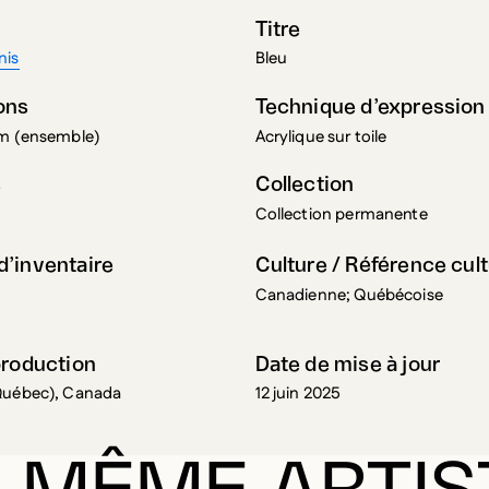
Titre
nis
Bleu
ons
Technique d’expression
cm (ensemble)
Acrylique sur toile
s
Collection
Collection permanente
’inventaire
Culture / Référence cult
Canadienne; Québécoise
production
Date de mise à jour
Québec), Canada
12 juin 2025