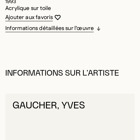
1993
Acrylique sur toile
Vous devez être connecté pour ajouter au
Fermer la modale
Ouvrir la modale
Ajouter aux favoris
Informations détaillées sur l’œuvre
INFORMATIONS SUR L’ARTISTE
GAUCHER, YVES