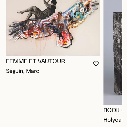
FEMME ET VAUTOUR
VOUS DEVE
FERMER L
OUVRIR LA
Séguin, Marc
BOOK O
Holyoak,