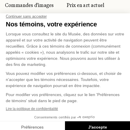
Commandes d'images
Prix en art actuel
Prix Lynne-Cohen
CLIENTÈLE CORPORATIVE
ET PRIVÉE
Location d'espaces
Activités corporatives
Location d'œuvres
Voyagistes et
professionnels du
tourisme
Gestion des témoins
Politique de confidentialité
Conditions d'utilisation
Politique d'achat en ligne
© 2026 MUSÉE NATIONAL DES BEAUX-ARTS DU
QUÉBEC