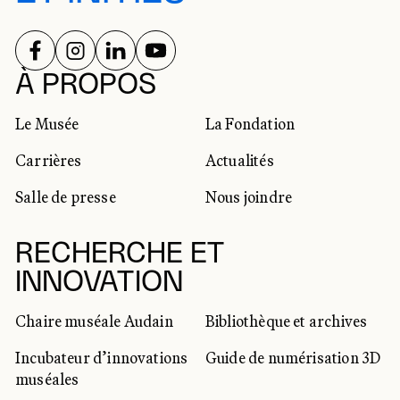
SUIVEZ-NOUS SUR
SUIVEZ-NOUS SUR
SUIVEZ-NOUS SUR
SUIVEZ-NOUS SUR
RÉSEAUX SOCIAUX
À PROPOS
Le Musée
La Fondation
Carrières
Actualités
Salle de presse
Nous joindre
RECHERCHE ET
INNOVATION
Chaire muséale Audain
Bibliothèque et archives
Incubateur d’innovations
Guide de numérisation 3D
muséales