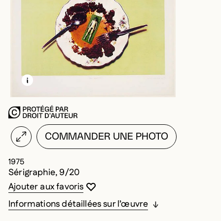
EN SAVOIR PLUS SUR CETTE IMAGE
OUVRIR LA MODALE
COMMANDER UNE PHOTO
1975
Sérigraphie, 9/20
Vous devez être connecté pour ajouter au
Fermer la modale
Ouvrir la modale
Ajouter aux favoris
Informations détaillées sur l’œuvre