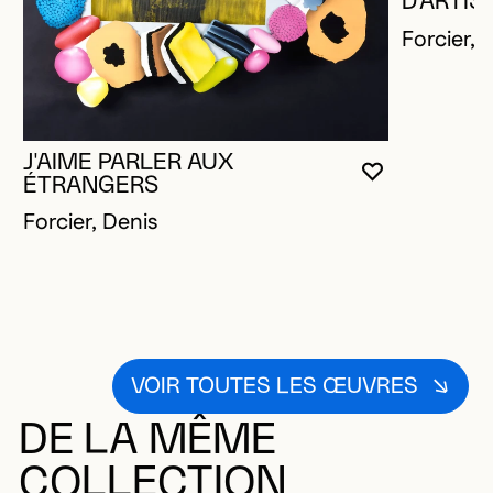
D'ARTIS
Forcier, 
J'AIME PARLER AUX
VOUS DEVE
FERMER L
OUVRIR LA
ÉTRANGERS
Forcier, Denis
VOIR TOUTES LES ŒUVRES
DE LA MÊME
COLLECTION