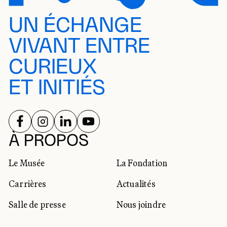
UN ÉCHANGE
VIVANT ENTRE
CURIEUX
ET INITIÉS
SUIVEZ-NOUS SUR
SUIVEZ-NOUS SUR
SUIVEZ-NOUS SUR
SUIVEZ-NOUS SUR
RÉSEAUX SOCIAUX
À PROPOS
Le Musée
La Fondation
Carrières
Actualités
Salle de presse
Nous joindre