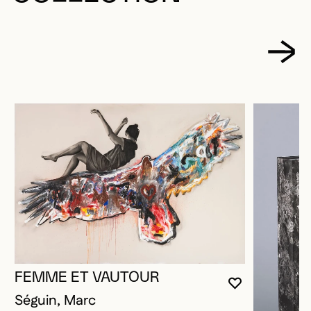
FEMME ET VAUTOUR
VOUS DEVE
FERMER L
OUVRIR LA
Séguin, Marc