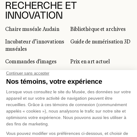
RECHERCHE ET
INNOVATION
Chaire muséale Audain
Bibliothèque et archives
Incubateur d’innovations
Guide de numérisation 3D
muséales
Commandes d'images
Prix en art actuel
Prix Lynne-Cohen
CLIENTÈLE CORPORATIVE
ET PRIVÉE
Location d'espaces
Activités corporatives
Location d'œuvres
Voyagistes et
professionnels du