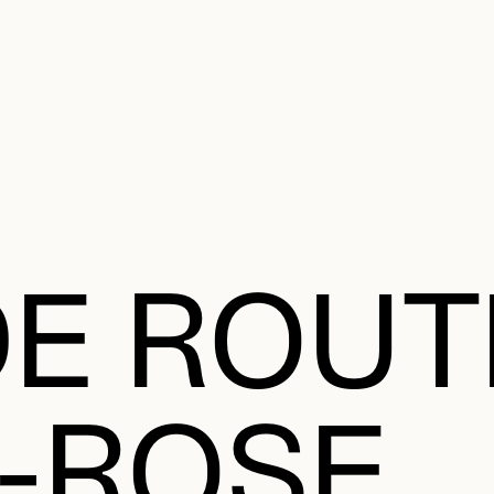
MENU SE
anifier votre visite
Programmation
Œuvres et artistes
Éducation et 
MENU PRI
E ROUT
E-ROSE