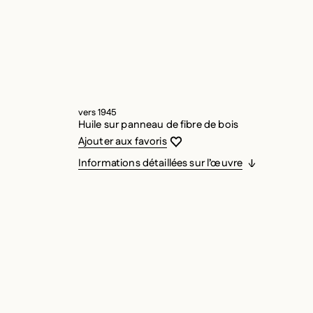
vers 1945
Huile sur panneau de fibre de bois
Vous devez être connecté pour ajouter
Fermer la modale
Ouvrir la modale
Ajouter aux favoris
Informations détaillées sur l’œuvre