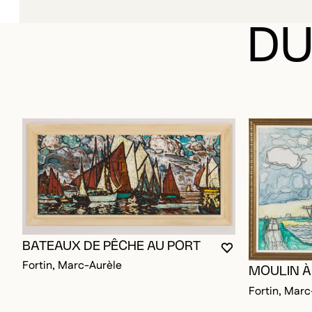
DU
BATEAUX DE PÊCHE AU PORT
VOUS DEVEZ ÊT
FERMER LA MO
OUVRIR LA MO
Fortin, Marc-Aurèle
MOULIN À
Fortin, Marc