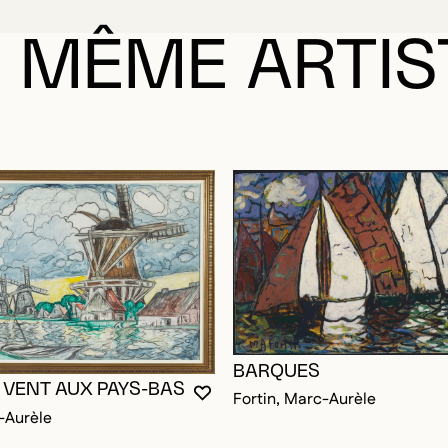
 MÊME ARTIS
RE CONNECTÉ POUR AJOUTER AUX FAVORIS
DALE
DALE
BARQUES
 VENT AUX PAYS-BAS
Fortin, Marc-Aurèle
VOUS DEVEZ ÊTRE CONNECTÉ P
FERMER LA MODALE
OUVRIR LA MODALE
-Aurèle