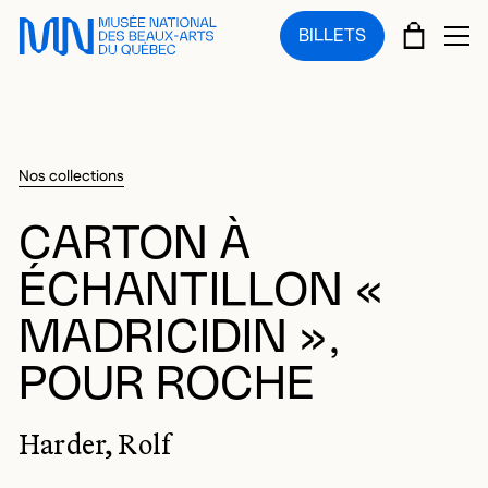
Sauter au menu principal
Sauter au contenu principal
Sauter au pied de page
PANIE
BILLETS
OU
Nos collections
CARTON À
ÉCHANTILLON «
MADRICIDIN »,
POUR ROCHE
Harder, Rolf