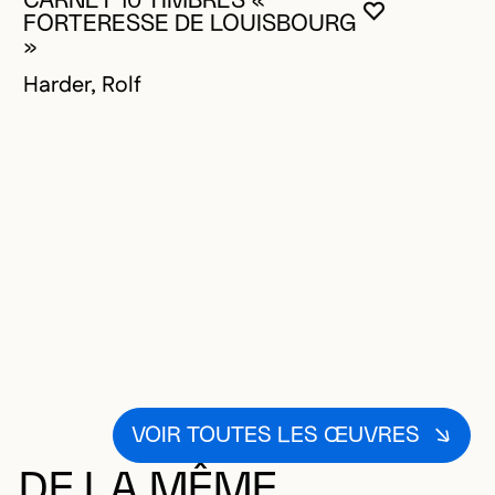
CARNET 10 TIMBRES «
VOUS DEVE
FERMER L
OUVRIR LA
FORTERESSE DE LOUISBOURG
»
Harder, Rolf
VOIR TOUTES LES ŒUVRES
DE LA MÊME