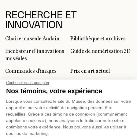
RECHERCHE ET
INNOVATION
Chaire muséale Audain
Bibliothèque et archives
Incubateur d’innovations
Guide de numérisation 3D
muséales
Commandes d'images
Prix en art actuel
Prix Lynne-Cohen
CLIENTÈLE CORPORATIVE
ET PRIVÉE
Location d'espaces
Activités corporatives