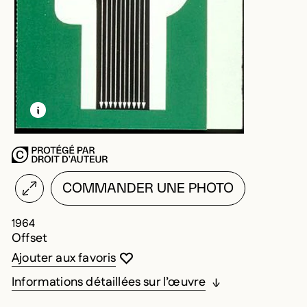
EN SAVOIR PLUS SUR CETTE IMAGE
OUVRIR LA MODALE
COMMANDER UNE PHOTO
1964
Offset
Vous devez être connecté pour ajouter au
Fermer la modale
Ouvrir la modale
Ajouter aux favoris
Informations détaillées sur l’œuvre