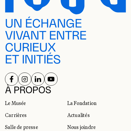
UN ÉCHANGE
VIVANT ENTRE
CURIEUX
ET INITIÉS
SUIVEZ-NOUS SUR
SUIVEZ-NOUS SUR
SUIVEZ-NOUS SUR
SUIVEZ-NOUS SUR
RÉSEAUX SOCIAUX
À PROPOS
Le Musée
La Fondation
Carrières
Actualités
Salle de presse
Nous joindre