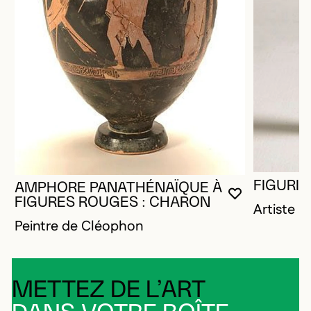
FIGURIN
AMPHORE PANATHÉNAÏQUE À
VOUS DEVE
FERMER L
OUVRIR LA
FIGURES ROUGES : CHARON
Artiste 
Peintre de Cléophon
METTEZ DE L’ART