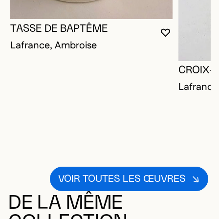
TASSE DE BAPTÊME
VOUS DEVE
FERMER L
OUVRIR LA
Lafrance, Ambroise
CROIX-R
Lafrance
VOIR TOUTES LES ŒUVRES
DE LA MÊME