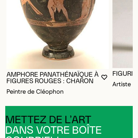
FIGURIN
AMPHORE PANATHÉNAÏQUE À
VOUS DEVE
FERMER L
OUVRIR LA
FIGURES ROUGES : CHARON
Artiste 
Peintre de Cléophon
METTEZ DE L’ART
DANS VOTRE BOÎTE