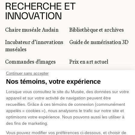
RECHERCHE ET
INNOVATION
Chaire muséale Audain
Bibliothèque et archives
Incubateur d’innovations
Guide de numérisation 3D
muséales
Commandes d'images
Prix en art actuel
Prix Lynne-Cohen
CLIENTÈLE CORPORATIVE
ET PRIVÉE
Location d'espaces
Activités corporatives
Location d'œuvres
Voyagistes et