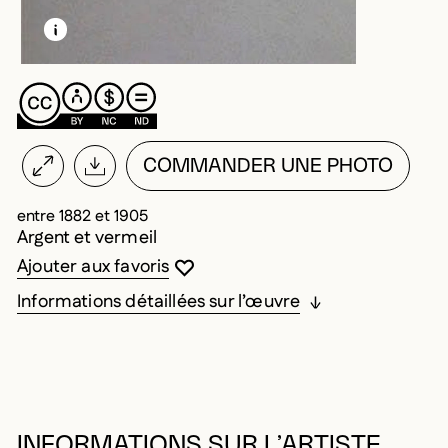
EN SAVOIR PLUS SUR CETTE IMAGE
OUVRIR LA MODALE
COMMANDER UNE PHOTO
entre 1882 et 1905
Argent et vermeil
Vous devez être connecté pour ajouter au
Fermer la modale
Ouvrir la modale
Ajouter aux favoris
Informations détaillées sur l’œuvre
INFORMATIONS SUR L’ARTISTE