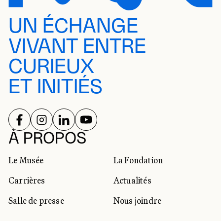
UN ÉCHANGE
VIVANT ENTRE
CURIEUX
ET INITIÉS
SUIVEZ-NOUS SUR
SUIVEZ-NOUS SUR
SUIVEZ-NOUS SUR
SUIVEZ-NOUS SUR
RÉSEAUX SOCIAUX
À PROPOS
Le Musée
La Fondation
Carrières
Actualités
Salle de presse
Nous joindre