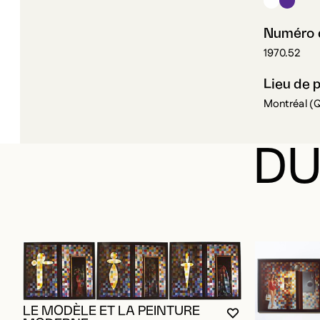
Numéro d
1970.52
Lieu de 
Montréal (
DU
LE MODÈLE ET LA PEINTURE
VOUS DEVEZ ÊT
FERMER LA MO
OUVRIR LA MO