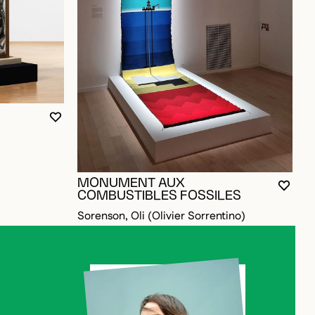
OUR AJOUTER AUX FAVORIS
VOUS DEVEZ ÊTRE CONNECTÉ POUR AJOUTER A
FERMER LA MODALE
OUVRIR LA MODALE
MONUMENT AUX
VOUS
FERM
OUVR
COMBUSTIBLES FOSSILES
Sorenson, Oli (Olivier Sorrentino)