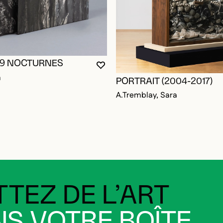
19 NOCTURNES
VOUS DEVEZ ÊTRE CONNECTÉ P
FERMER LA MODALE
OUVRIR LA MODALE
m
PORTRAIT (2004-2017)
A.Tremblay, Sara
TEZ DE L’ART
S VOTRE BOÎTE