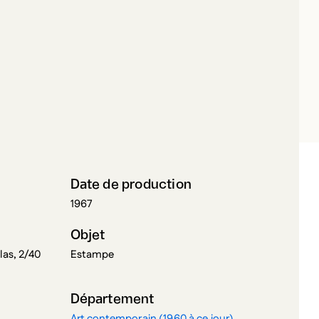
OUSIGNANT, SERGE
Date de production
1967
Objet
las, 2/40
Estampe
Département
Art contemporain (1960 à ce jour)