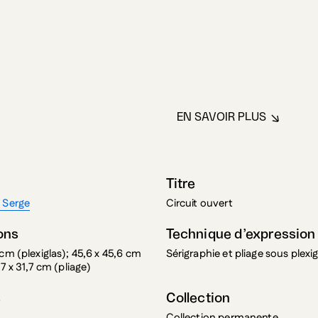
EN SAVOIR PLUS
À PROPOS DE T
Titre
 Serge
Circuit ouvert
ons
Technique d’expression
 cm (plexiglas); 45,6 x 45,6 cm
Sérigraphie et pliage sous plexig
,7 x 31,7 cm (pliage)
s
Collection
Collection permanente