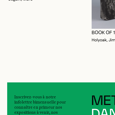
BOOK OF 
Holyoak, Ji
Inscrivez-vous à notre
MET
infolettre bimensuelle pour
connaître en primeur nos
DAN
expositions à venir, nos