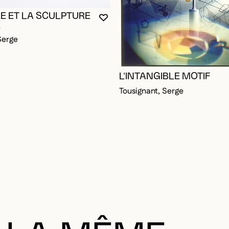
E ET LA SCULPTURE
VOUS DEVEZ ÊTRE CONNECTÉ P
FERMER LA MODALE
OUVRIR LA MODALE
E
Serge
L'INTANGIBLE MOTIF
Tousignant, Serge