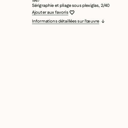
1967
Sérigraphie et pliage sous plexiglas, 2/40
Vous devez être connecté pour ajouter
Fermer la modale
Ouvrir la modale
Ajouter aux favoris
Informations détaillées sur l’œuvre