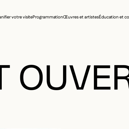
MENU SE
anifier votre visite
Programmation
Œuvres et artistes
Éducation et 
MENU PRI
T OUVE