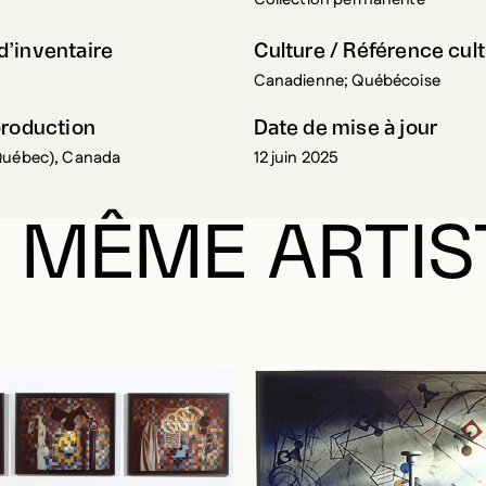
’inventaire
Culture / Référence cult
Canadienne; Québécoise
production
Date de mise à jour
Québec), Canada
12 juin 2025
 MÊME ARTIS
RE CONNECTÉ POUR AJOUTER AUX FAVORIS
DALE
DALE