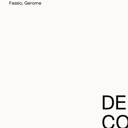
Fassio, Gerome
DE
CO