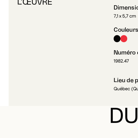
Dimensi
7,1 x 5,7 cm
Couleur
Numéro d
1982.47
Lieu de 
Québec (Q
DU