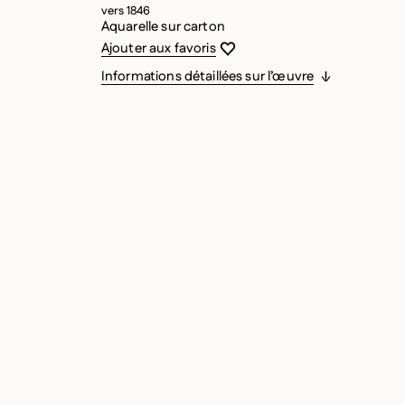
vers 1846
Aquarelle sur carton
Vous devez être connecté pour ajouter
Fermer la modale
Ouvrir la modale
Ajouter aux favoris
Informations détaillées sur l’œuvre