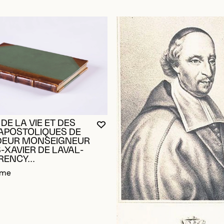
DE LA VIE ET DES
VOUS DEVEZ ÊTRE CONNECTÉ P
FERMER LA MODALE
OUVRIR LA MODALE
APOSTOLIQUES DE
DEUR MONSEIGNEUR
-XAVIER DE LAVAL-
ENCY...
ome
RE CONNECTÉ POUR AJOUTER AUX FAVORIS
DALE
DALE