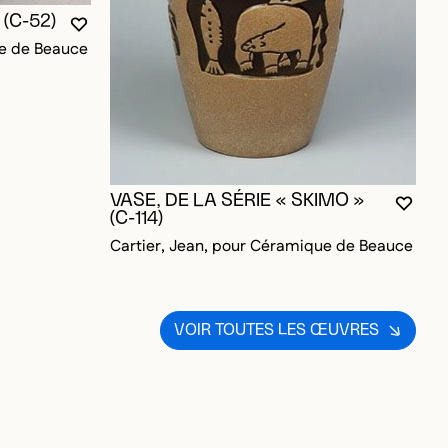
(C-52)
VOUS DEVEZ ÊTRE CONNECTÉ POUR AJOUTER A
FERMER LA MODALE
OUVRIR LA MODALE
ue de Beauce
OUR AJOUTER AUX FAVORIS
V
VASE, DE LA SÉRIE « SKIMO »
C
VOUS
FERM
OUVR
(C-114)
Cartier, Jean, pour Céramique de Beauce
VOIR TOUTES LES ŒUVRES