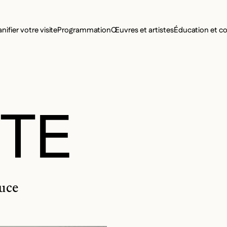
MENU SE
anifier votre visite
Programmation
Œuvres et artistes
Éducation et 
MENU PRI
TE
auce