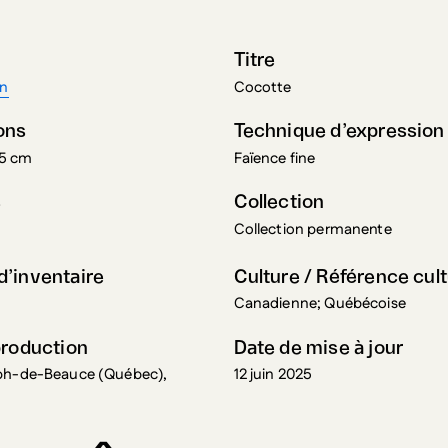
Titre
an
Cocotte
ons
Technique d’expression
,5 cm
Faïence fine
s
Collection
Collection permanente
’inventaire
Culture / Référence cult
Canadienne; Québécoise
production
Date de mise à jour
ph-de-Beauce (Québec),
12 juin 2025