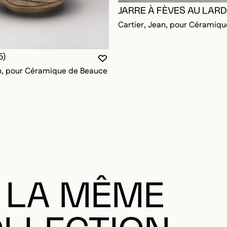
JARRE À FÈVES AU LARD 
Cartier, Jean, pour Céramiq
5)
VOUS DEVEZ ÊTRE CONNECTÉ P
FERMER LA MODALE
OUVRIR LA MODALE
an, pour Céramique de Beauce
 LA MÊME