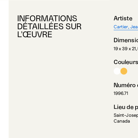
INFORMATIONS
Artiste
DÉTAILLÉES SUR
Cartier, Je
L’ŒUVRE
Dimensi
19 x 39 x 21
Couleur
Numéro d
1996.71
Lieu de 
Saint-Jose
Canada