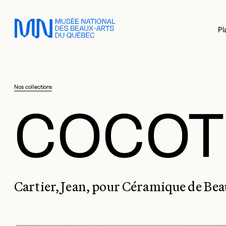
Sauter au menu principal
Sauter au contenu principal
Sauter au pied de page
Pl
Nos collections
COCOT
Cartier, Jean, pour Céramique de Be