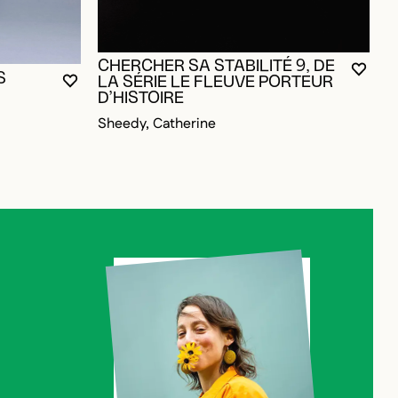
CHERCHER SA STABILITÉ 9, DE
VOUS
FERM
OUVR
S
LA SÉRIE LE FLEUVE PORTEUR
VOUS DEVEZ ÊTRE CONNECTÉ POUR AJOUTER A
FERMER LA MODALE
OUVRIR LA MODALE
D’HISTOIRE
Sheedy, Catherine
OUR AJOUTER AUX FAVORIS
P
C
C