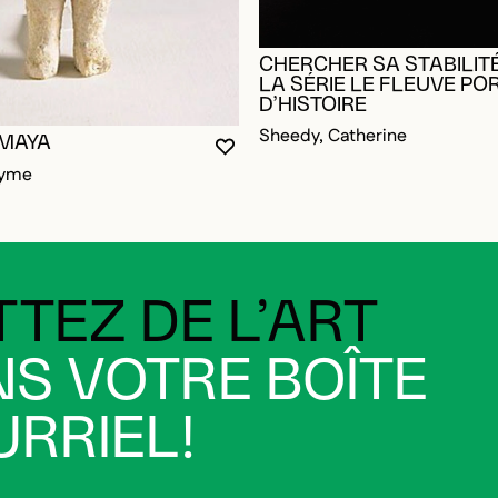
CHERCHER SA STABILITÉ
LA SÉRIE LE FLEUVE PO
D’HISTOIRE
Sheedy, Catherine
 MAYA
VOUS DEVEZ ÊTRE CONNECTÉ P
FERMER LA MODALE
OUVRIR LA MODALE
RE CONNECTÉ POUR AJOUTER AUX FAVORIS
DALE
DALE
nyme
TEZ DE L’ART
S VOTRE BOÎTE
RRIEL!