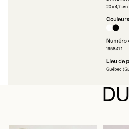
20 x 4,7 cm
Couleur
Numéro d
1958.471
Lieu de 
Québec (Q
DU