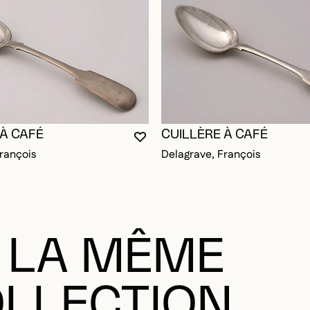
RE CONNECTÉ POUR AJOUTER AUX FAVORIS
DALE
DALE
 À CAFÉ
CUILLÈRE À CAFÉ
VOUS DEVEZ ÊTRE CONNECTÉ P
FERMER LA MODALE
OUVRIR LA MODALE
rançois
Delagrave, François
 LA MÊME
LLECTION