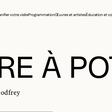
MENU SE
anifier votre visite
Programmation
Œuvres et artistes
Éducation et 
MENU PRI
RE À P
Godfrey