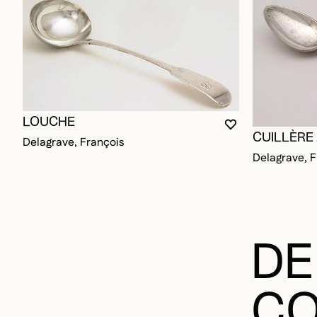
LOUCHE
VOUS DEVEZ ÊT
FERMER LA MO
OUVRIR LA MO
CUILLÈRE
Delagrave, François
Delagrave, F
DE
CO