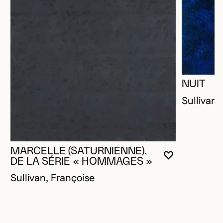
NUIT
Sullivan,
MARCELLE (SATURNIENNE),
VOUS DEVE
FERMER L
OUVRIR LA
DE LA SÉRIE « HOMMAGES »
Sullivan, Françoise