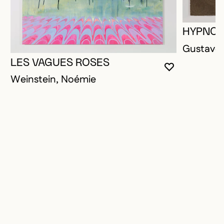
HYPNOT
Gustave,
LES VAGUES ROSES
VOUS DEVE
FERMER L
OUVRIR LA
Weinstein, Noémie