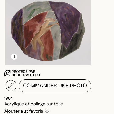
EN SAVOIR PLUS SUR CETTE IMAGE
OUVRIR LA MODALE
COMMANDER UNE PHOTO
1984
Acrylique et collage sur toile
Vous devez être connecté pour ajouter au
Fermer la modale
Ouvrir la modale
Ajouter aux favoris