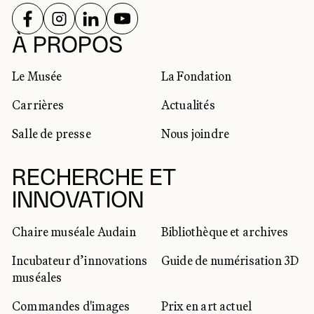
SUIVEZ-NOUS SUR
SUIVEZ-NOUS SUR
SUIVEZ-NOUS SUR
SUIVEZ-NOUS SUR
RÉSEAUX SOCIAUX
À PROPOS
Le Musée
La Fondation
Carrières
Actualités
Salle de presse
Nous joindre
RECHERCHE ET
INNOVATION
Chaire muséale Audain
Bibliothèque et archives
Incubateur d’innovations
Guide de numérisation 3D
muséales
Commandes d'images
Prix en art actuel