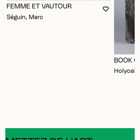
FEMME ET VAUTOUR
VOUS DEVE
FERMER L
OUVRIR LA
Séguin, Marc
BOOK O
Holyoak,