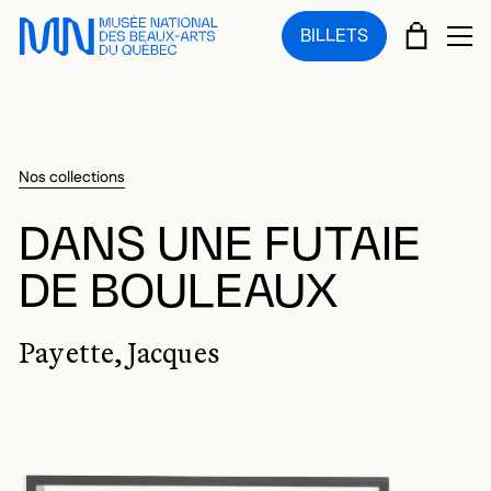
Sauter au menu principal
Sauter au contenu principal
Sauter au pied de page
PANIE
BILLETS
OU
Nos collections
DANS UNE FUTAIE
DE BOULEAUX
Payette, Jacques