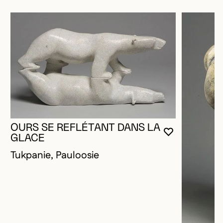
OURS SE REFLÉTANT DANS LA
VOUS DEVE
FERMER L
OUVRIR LA
GLACE
Tukpanie, Pauloosie