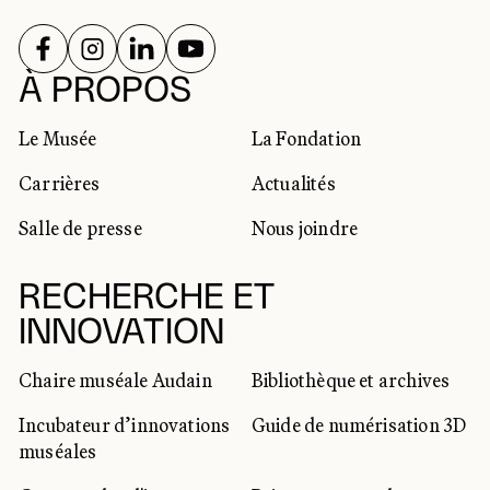
SUIVEZ-NOUS SUR
SUIVEZ-NOUS SUR
SUIVEZ-NOUS SUR
SUIVEZ-NOUS SUR
RÉSEAUX SOCIAUX
À PROPOS
Le Musée
La Fondation
Carrières
Actualités
Salle de presse
Nous joindre
RECHERCHE ET
INNOVATION
Chaire muséale Audain
Bibliothèque et archives
Incubateur d’innovations
Guide de numérisation 3D
muséales