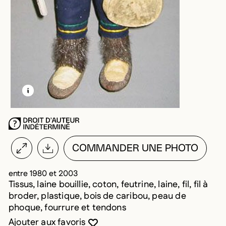
EN SAVOIR PLUS SUR CETTE IMAGE
OUVRIR LA MODALE
COMMANDER UNE PHOTO
entre 1980 et 2003
Tissus, laine bouillie, coton, feutrine, laine, fil, fil à
broder, plastique, bois de caribou, peau de
phoque, fourrure et tendons
Vous devez être connecté pour ajouter au
Fermer la modale
Ouvrir la modale
Ajouter aux favoris