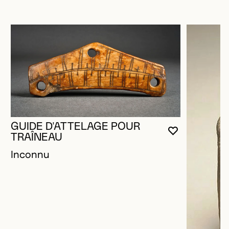
GUIDE D'ATTELAGE POUR
VOUS DEVE
FERMER L
OUVRIR LA
TRAÎNEAU
Inconnu