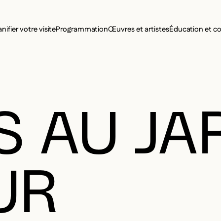
MENU SE
anifier votre visite
Programmation
Œuvres et artistes
Éducation et 
MENU PRI
 AU JA
UR