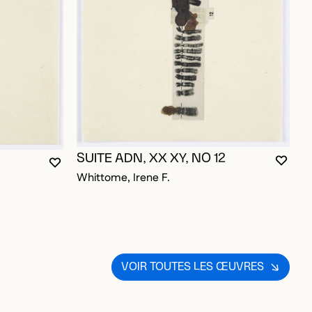
SUITE ADN, XX XY, NO 12
S
VOUS
FERM
OUVR
VOUS DEVEZ ÊTRE CONNECTÉ POUR AJOUTER A
FERMER LA MODALE
OUVRIR LA MODALE
Whittome, Irene F.
OUR AJOUTER AUX FAVORIS
W
VOIR TOUTES LES ŒUVRES