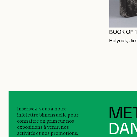
BOOK OF 
Holyoak, Ji
Inscrivez-vous à notre
MET
infolettre bimensuelle pour
connaître en primeur nos
DAN
expositions à venir, nos
activités et nos promotions.