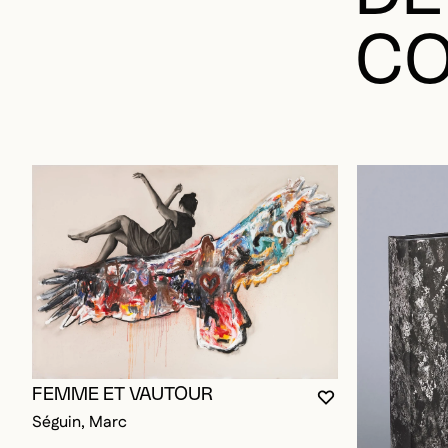
CO
FEMME ET VAUTOUR
VOUS DEVEZ ÊT
FERMER LA MO
OUVRIR LA MO
Séguin, Marc