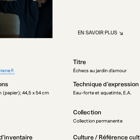
EN SAVOIR PLUS
À PROPOS DE WH
Titre
rene F.
Échecs au jardin d'amour
ons
Technique d’expression
m (papier); 44,5 x 54 cm
Eau-forte et aquatinte, E.A.
s
Collection
Collection permanente
’inventaire
Culture / Référence cult