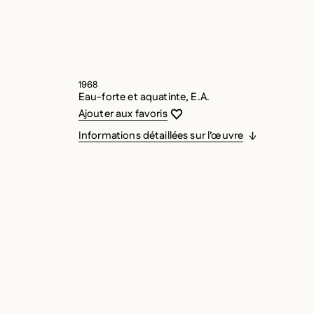
1968
Eau-forte et aquatinte, E.A.
Vous devez être connecté pour ajouter
Fermer la modale
Ouvrir la modale
Ajouter aux favoris
Informations détaillées sur l’œuvre