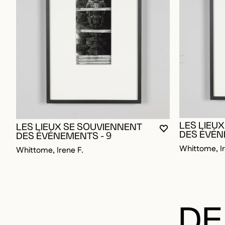
LES LIEU
LES LIEUX SE SOUVIENNENT
VOUS DEVEZ ÊT
FERMER LA MO
OUVRIR LA MO
DES ÉVÉN
DES ÉVÉNEMENTS - 9
Whittome, Ir
Whittome, Irene F.
DE