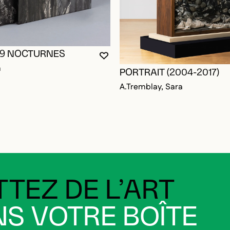
19 NOCTURNES
VOUS DEVEZ ÊTRE CONNECTÉ P
FERMER LA MODALE
OUVRIR LA MODALE
m
PORTRAIT (2004-2017)
A.Tremblay, Sara
TEZ DE L’ART
S VOTRE BOÎTE