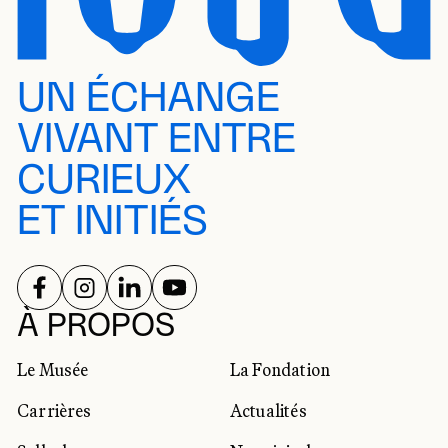
UN ÉCHANGE
VIVANT ENTRE
CURIEUX
ET INITIÉS
SUIVEZ-NOUS SUR
SUIVEZ-NOUS SUR
SUIVEZ-NOUS SUR
SUIVEZ-NOUS SUR
RÉSEAUX SOCIAUX
À PROPOS
Le Musée
La Fondation
Carrières
Actualités