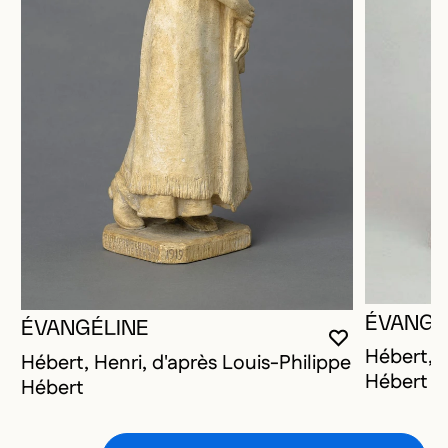
ÉVANGÉ
ÉVANGÉLINE
VOUS DEVE
FERMER L
OUVRIR LA
Hébert, H
Hébert, Henri, d'après Louis-Philippe
Hébert
Hébert