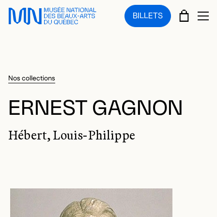
Sauter au menu principal
Sauter au contenu principal
Sauter au pied de page
PANIE
BILLETS
OU
Nos collections
ERNEST GAGNON
Hébert, Louis-Philippe