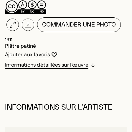
COMMANDER UNE PHOTO
1911
Plâtre patiné
Vous devez être connecté pour ajouter au
Fermer la modale
Ouvrir la modale
Ajouter aux favoris
Informations détaillées sur l’œuvre
INFORMATIONS SUR L’ARTISTE