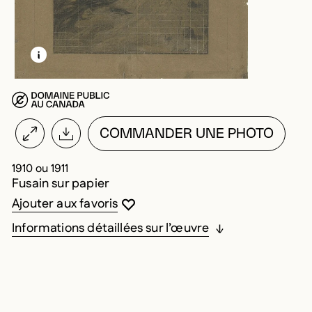
EN SAVOIR PLUS SUR CETTE IMAGE
OUVRIR LA MODALE
COMMANDER UNE PHOTO
1910 ou 1911
Fusain sur papier
Vous devez être connecté pour ajouter au
Fermer la modale
Ouvrir la modale
Ajouter aux favoris
Informations détaillées sur l’œuvre