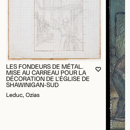
LES FONDEURS DE MÉTAL.
VOUS DEVE
FERMER L
OUVRIR LA
MISE AU CARREAU POUR LA
DÉCORATION DE L'ÉGLISE DE
SHAWINIGAN-SUD
Leduc, Ozias