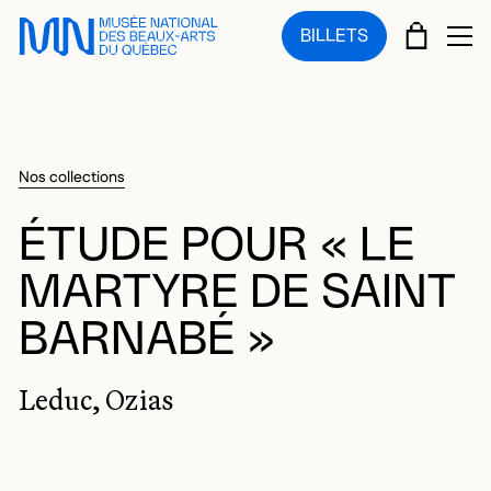
Sauter au menu principal
Sauter au contenu principal
Sauter au pied de page
PANIE
BILLETS
OU
Nos collections
ÉTUDE POUR « LE
MARTYRE DE SAINT
BARNABÉ »
Leduc, Ozias