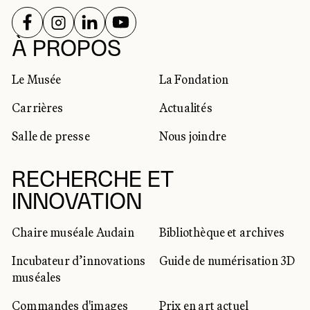
SUIVEZ-NOUS SUR
SUIVEZ-NOUS SUR
SUIVEZ-NOUS SUR
SUIVEZ-NOUS SUR
RÉSEAUX SOCIAUX
À PROPOS
Le Musée
La Fondation
Carrières
Actualités
Salle de presse
Nous joindre
RECHERCHE ET
INNOVATION
Chaire muséale Audain
Bibliothèque et archives
Incubateur d’innovations
Guide de numérisation 3D
muséales
Commandes d'images
Prix en art actuel