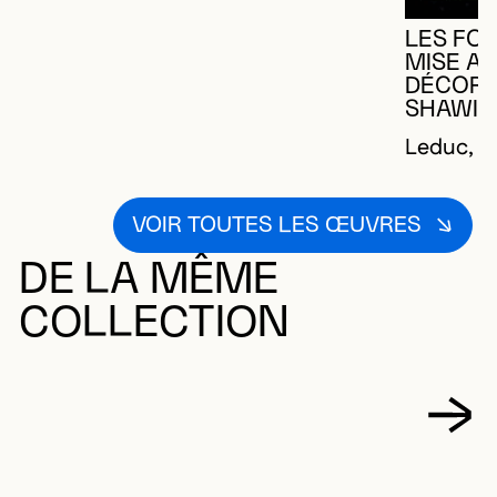
LES FO
MISE A
DÉCORAT
SHAWIN
Leduc, O
VOIR TOUTES LES ŒUVRES
DE LA MÊME
COLLECTION