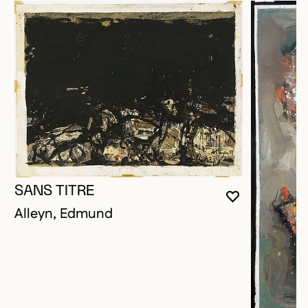
SANS TITRE
VOUS DEVE
FERMER L
OUVRIR LA
Alleyn, Edmund