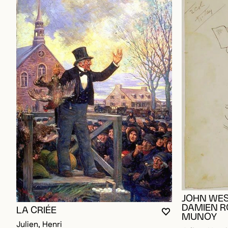
JOHN WES
DAMIEN R
LA CRIÉE
VOUS DEVEZ ÊT
FERMER LA MO
OUVRIR LA MO
MUNOY
Julien, Henri
Julien, Henri