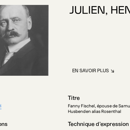
JULIEN, HE
EN SAVOIR PLUS
À PROPOS DE JU
Titre
i
Fanny Fischel, épouse de Samu
Husbenden alias Rosenthal
ons
Technique d’expression
 cm
Encre de Chine et mine de plo