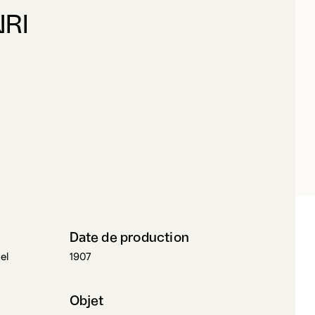
NRI
LIEN, HENRI
Date de production
el
1907
Objet
mb sur
Dessin