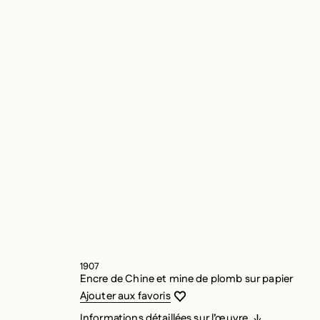
IAS
1907
Encre de Chine et mine de plomb sur papier
Vous devez être connecté pour ajouter
Fermer la modale
Ouvrir la modale
Ajouter aux favoris
Informations détaillées sur l’œuvre