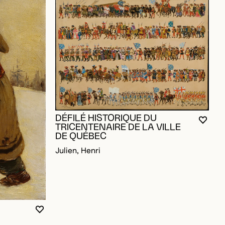
L
DÉFILÉ HISTORIQUE DU
VOUS
FERM
OUVR
J
TRICENTENAIRE DE LA VILLE
DE QUÉBEC
Julien, Henri
OUR AJOUTER AUX FAVORIS
VOUS DEVEZ ÊTRE CONNECTÉ POUR AJOUTER A
FERMER LA MODALE
OUVRIR LA MODALE