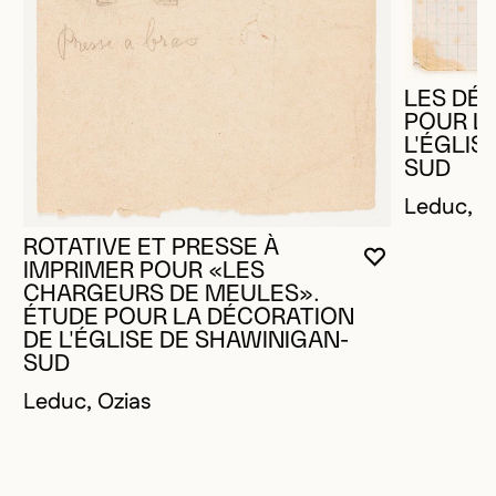
LES DÉ
POUR L
L'ÉGLIS
SUD
Leduc, O
ROTATIVE ET PRESSE À
VOUS DEVE
FERMER L
OUVRIR LA
IMPRIMER POUR «LES
CHARGEURS DE MEULES».
ÉTUDE POUR LA DÉCORATION
DE L'ÉGLISE DE SHAWINIGAN-
SUD
Leduc, Ozias