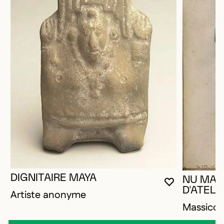
DIGNITAIRE MAYA
NU MAS
VOUS DEVE
FERMER L
OUVRIR LA
D'ATELIE
Artiste anonyme
Massico