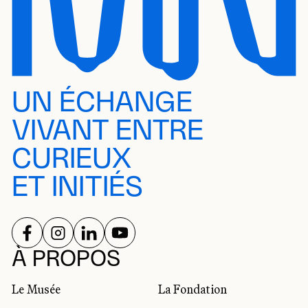
UN ÉCHANGE
VIVANT ENTRE
CURIEUX
ET INITIÉS
SUIVEZ-NOUS SUR
SUIVEZ-NOUS SUR
SUIVEZ-NOUS SUR
SUIVEZ-NOUS SUR
RÉSEAUX SOCIAUX
À PROPOS
Le Musée
La Fondation