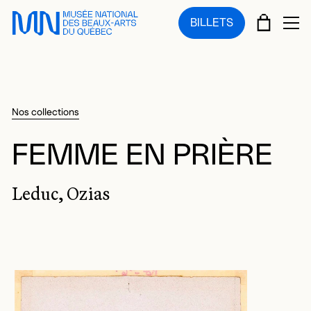
Sauter au menu principal
Sauter au contenu principal
Sauter au pied de page
PANIE
BILLETS
OU
Nos collections
FEMME EN PRIÈRE
Leduc, Ozias