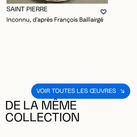
SAINT PIERRE
VOUS DEVE
FERMER L
OUVRIR LA
Inconnu, d'après François Baillairgé
VOIR TOUTES LES ŒUVRES
DE LA MÊME
COLLECTION