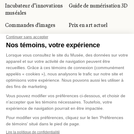
Incubateur d’innovations
Guide de numérisation 3D
muséales
Commandes d'images
Prix en art actuel
Prix Lynne-Cohen
CLIENTÈLE CORPORATIVE
ET PRIVÉE
Location d'espaces
Activités corporatives
Location d'œuvres
Voyagistes et
professionnels du
tourisme
Gestion des témoins
Politique de confidentialité
Conditions d'utilisation
Politique d'achat en ligne