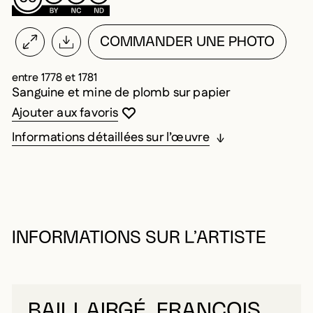
COMMANDER UNE PHOTO
entre 1778 et 1781
Sanguine et mine de plomb sur papier
Vous devez être connecté pour ajouter au
Fermer la modale
Ouvrir la modale
Ajouter aux favoris
Informations détaillées sur l’œuvre
INFORMATIONS SUR L’ARTISTE
BAILLAIRGÉ, FRANÇOIS