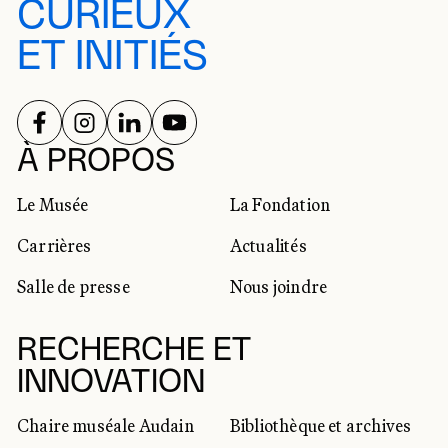
CURIEUX
ET INITIÉS
SUIVEZ-NOUS SUR
SUIVEZ-NOUS SUR
SUIVEZ-NOUS SUR
SUIVEZ-NOUS SUR
RÉSEAUX SOCIAUX
À PROPOS
Le Musée
La Fondation
Carrières
Actualités
Salle de presse
Nous joindre
RECHERCHE ET
INNOVATION
Chaire muséale Audain
Bibliothèque et archives