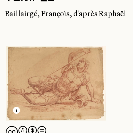
Baillairgé, François, d'après Raphaël
EN SAVOIR PLUS SUR CETTE IMAGE
OUVRIR LA MODALE