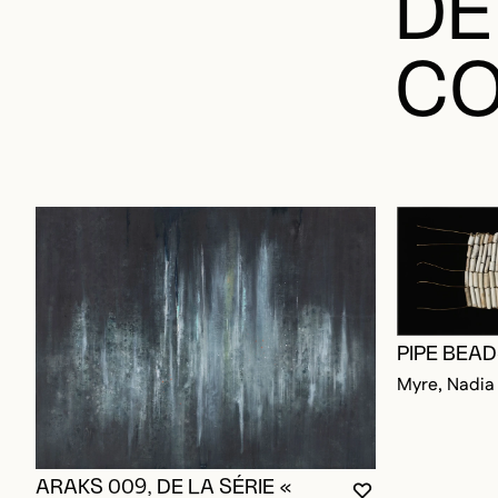
CO
PIPE BEA
Myre, Nadia
ARAKS 009, DE LA SÉRIE «
VOUS DEVEZ ÊT
FERMER LA MO
OUVRIR LA MO
ARAKS »