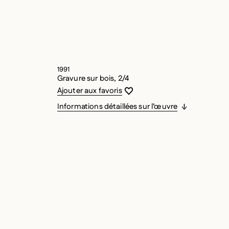
1991
Gravure sur bois, 2/4
Vous devez être connecté pour ajouter
Fermer la modale
Ouvrir la modale
Ajouter aux favoris
Informations détaillées sur l’œuvre