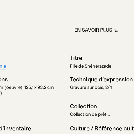
EN SAVOIR PLUS
À PROPOS DE BA
Titre
nie
Fille de Shéhérazade
ons
Technique d’expression
cm (oeuvre); 125,1 x 93,2 cm
Gravure sur bois, 2/4
e)
s
Collection
Collection de prêt...
’inventaire
Culture / Référence cult
Canadienne; Québécoise