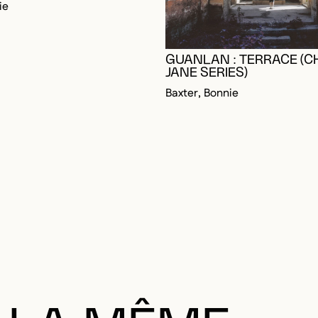
GUANLAN : TERRACE (C
JANE SERIES)
RE CONNECTÉ POUR AJOUTER AUX FAVORIS
DALE
DALE
Baxter, Bonnie
 LA MÊME