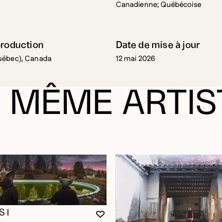
production
Date de mise à jour
uébec), Canada
12 mai 2026
 MÊME ARTIS
 I
VOUS DEVEZ ÊTRE CONNECTÉ P
FERMER LA MODALE
OUVRIR LA MODALE
ie