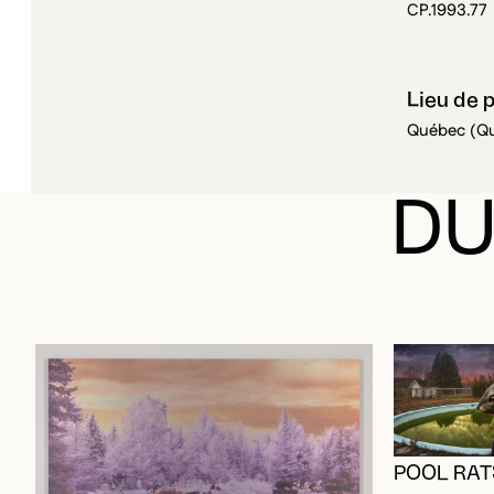
Lieu de 
Québec (Q
DU
POOL RATS
Baxter, Bonn