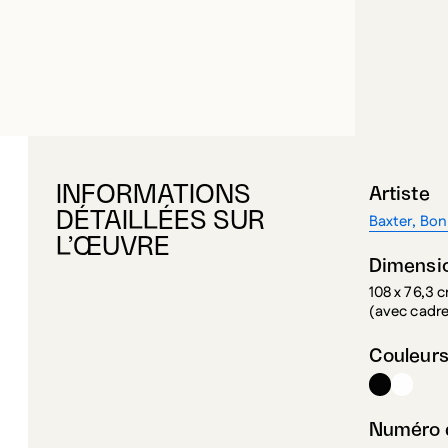
INFORMATIONS
Artiste
DÉTAILLÉES SUR
Baxter, Bon
L’ŒUVRE
Dimensi
108 x 76,3 
(avec cadr
Couleur
Numéro d
CP.1993.77