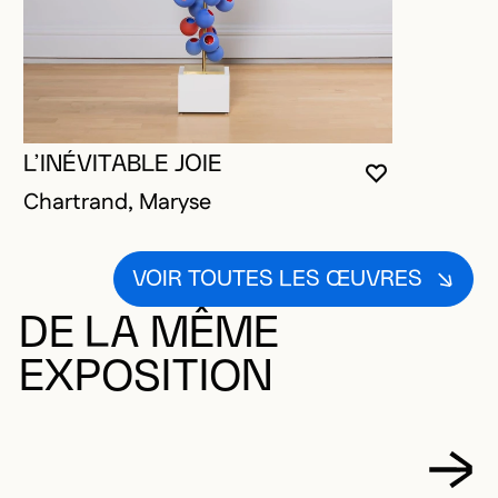
L’INÉVITABLE JOIE
VOUS DEVE
FERMER L
OUVRIR LA
Chartrand, Maryse
VOIR TOUTES LES ŒUVRES
DE LA MÊME
EXPOSITION