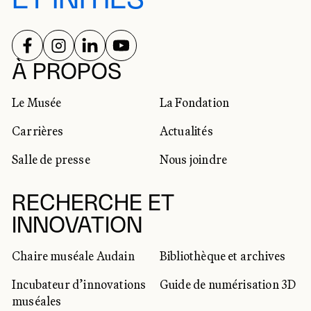
SUIVEZ-NOUS SUR
SUIVEZ-NOUS SUR
SUIVEZ-NOUS SUR
SUIVEZ-NOUS SUR
RÉSEAUX SOCIAUX
À PROPOS
Le Musée
La Fondation
Carrières
Actualités
Salle de presse
Nous joindre
RECHERCHE ET
INNOVATION
Chaire muséale Audain
Bibliothèque et archives
Incubateur d’innovations
Guide de numérisation 3D
muséales