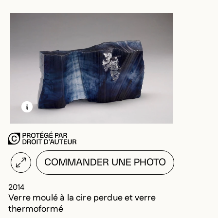
EN SAVOIR PLUS SUR CETTE IMAGE
OUVRIR LA MODALE
COMMANDER UNE PHOTO
2014
Verre moulé à la cire perdue et verre
thermoformé