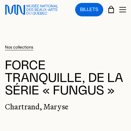
Sauter au menu principal
Sauter au contenu principal
Sauter au pied de page
PANIE
BILLETS
OU
Nos collections
FORCE
TRANQUILLE, DE LA
SÉRIE « FUNGUS »
Chartrand, Maryse