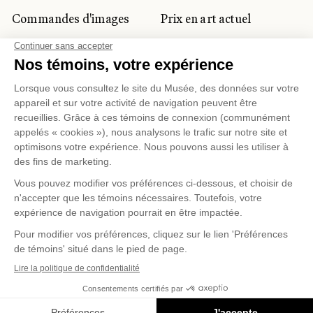
Commandes d'images
Prix en art actuel
Prix Lynne-Cohen
CLIENTÈLE CORPORATIVE
ET PRIVÉE
Location d'espaces
Activités corporatives
Location d'œuvres
Voyagistes et
professionnels du
tourisme
Gestion des témoins
Politique de confidentialité
Conditions d'utilisation
Politique d'achat en ligne
© 2026 MUSÉE NATIONAL DES BEAUX-ARTS DU
QUÉBEC