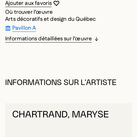
Vous devez être connecté pour ajouter au
Fermer la modale
Ouvrir la modale
Ajouter aux favoris
Où trouver l’œuvre
Arts décoratifs et design du Québec
Pavillon A
Informations détaillées sur l’œuvre
INFORMATIONS SUR L’ARTISTE
CHARTRAND, MARYSE