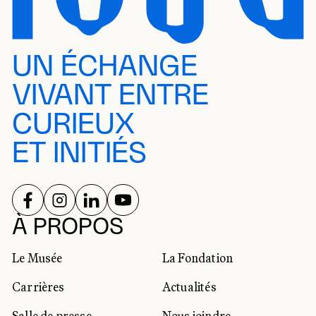
UN ÉCHANGE
VIVANT ENTRE
CURIEUX
ET INITIÉS
SUIVEZ-NOUS SUR
SUIVEZ-NOUS SUR
SUIVEZ-NOUS SUR
SUIVEZ-NOUS SUR
RÉSEAUX SOCIAUX
À PROPOS
Le Musée
La Fondation
Carrières
Actualités
Salle de presse
Nous joindre