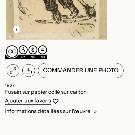
EN SAVOIR PLUS SUR CETTE IMAGE
OUVRIR LA MODALE
COMMANDER UNE PHOTO
1927
Fusain sur papier collé sur carton
Vous devez être connecté pour ajouter au
Fermer la modale
Ouvrir la modale
Ajouter aux favoris
Informations détaillées sur l’œuvre