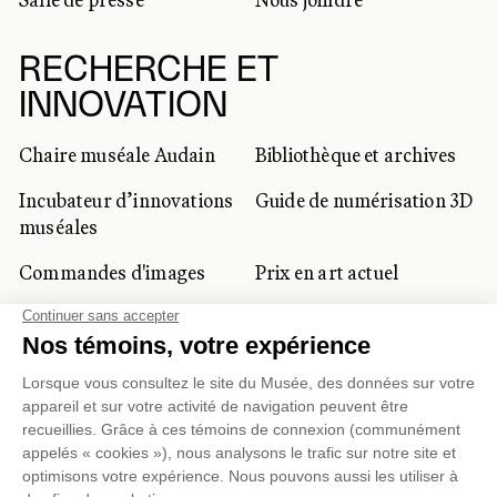
RECHERCHE ET
INNOVATION
Chaire muséale Audain
Bibliothèque et archives
Incubateur d’innovations
Guide de numérisation 3D
muséales
Commandes d'images
Prix en art actuel
Prix Lynne-Cohen
CLIENTÈLE CORPORATIVE
ET PRIVÉE
Location d'espaces
Activités corporatives