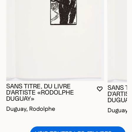
SANS TITRE, DU LIVRE
SANS TI
VOUS DEVE
FERMER L
OUVRIR LA
D'ARTISTE «RODOLPHE
D'ARTI
DUGUAY»
DUGUAY
Duguay, Rodolphe
Duguay, 