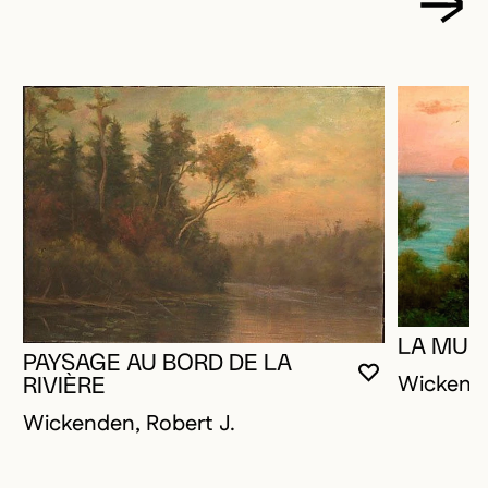
LA MUS
PAYSAGE AU BORD DE LA
Wickende
VOUS DEVE
FERMER L
OUVRIR LA
RIVIÈRE
Wickenden, Robert J.