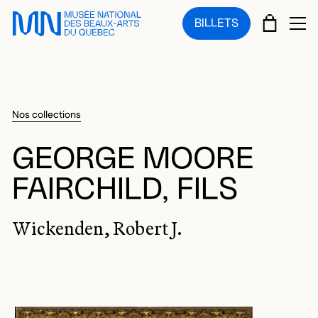
Sauter au menu principal
Sauter au contenu principal
Sauter au pied de page
PANIE
BILLETS
OU
Nos collections
GEORGE MOORE
FAIRCHILD, FILS
Wickenden, Robert J.