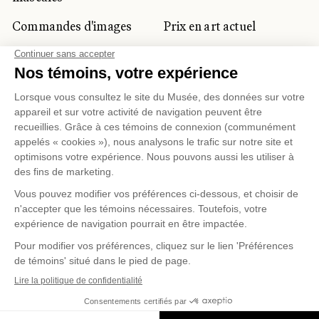
Commandes d'images
Prix en art actuel
Prix Lynne-Cohen
CLIENTÈLE CORPORATIVE
ET PRIVÉE
Location d'espaces
Activités corporatives
Location d'œuvres
Voyagistes et
professionnels du
tourisme
Gestion des témoins
Politique de confidentialité
Conditions d'utilisation
Politique d'achat en ligne
© 2026 MUSÉE NATIONAL DES BEAUX-ARTS DU