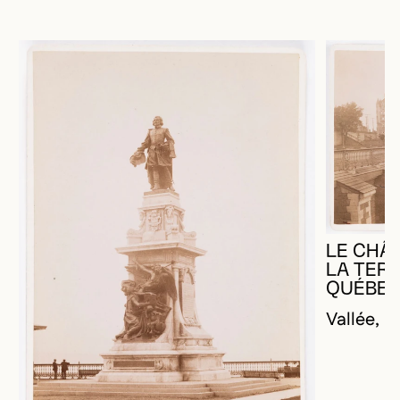
LE CHÂ
LA TERR
QUÉBE
Vallée, 