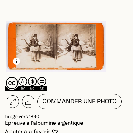
EN SAVOIR PLUS SUR CETTE IMAGE
OUVRIR LA MODALE
COMMANDER UNE PHOTO
tirage vers 1890
Épreuve à l'albumine argentique
Vous devez être connecté pour ajouter au
Fermer la modale
Ouvrir la modale
Ajouter aux favoris