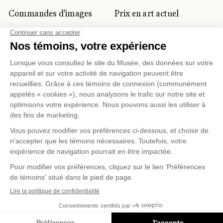
Commandes d'images
Prix en art actuel
Prix Lynne-Cohen
CLIENTÈLE CORPORATIVE
ET PRIVÉE
Location d'espaces
Activités corporatives
Location d'œuvres
Voyagistes et
professionnels du
tourisme
Gestion des témoins
Politique de confidentialité
Conditions d'utilisation
Politique d'achat en ligne
© 2026 MUSÉE NATIONAL DES BEAUX-ARTS DU
QUÉBEC