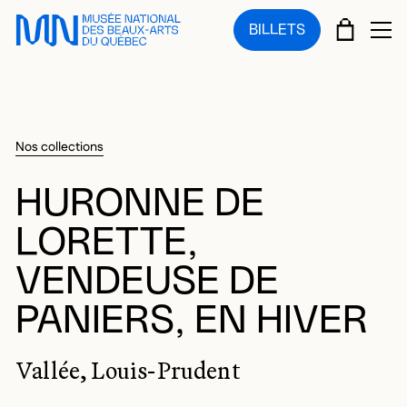
Sauter au menu principal
Sauter au contenu principal
Sauter au pied de page
PANIE
BILLETS
OU
Nos collections
HURONNE DE
LORETTE,
VENDEUSE DE
PANIERS, EN HIVER
Vallée, Louis-Prudent