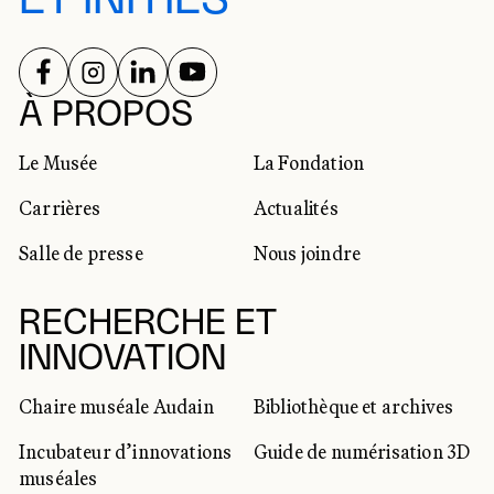
SUIVEZ-NOUS SUR
SUIVEZ-NOUS SUR
SUIVEZ-NOUS SUR
SUIVEZ-NOUS SUR
RÉSEAUX SOCIAUX
À PROPOS
Le Musée
La Fondation
Carrières
Actualités
Salle de presse
Nous joindre
RECHERCHE ET
INNOVATION
Chaire muséale Audain
Bibliothèque et archives
Incubateur d’innovations
Guide de numérisation 3D
muséales