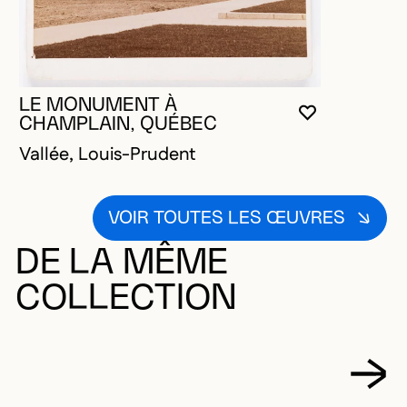
LE MONUMENT À
VOUS DEVE
FERMER L
OUVRIR LA
CHAMPLAIN, QUÉBEC
Vallée, Louis-Prudent
VOIR TOUTES LES ŒUVRES
DE LA MÊME
COLLECTION