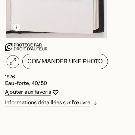
EN SAVOIR PLUS SUR CETTE IMAGE
OUVRIR LA MODALE
COMMANDER UNE PHOTO
1976
Eau-forte, 40/50
Vous devez être connecté pour ajouter au
Fermer la modale
Ouvrir la modale
Ajouter aux favoris
Informations détaillées sur l’œuvre