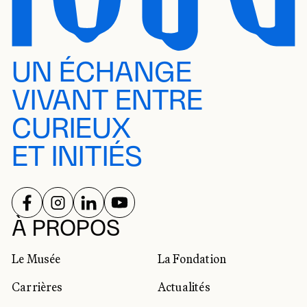
UN ÉCHANGE
VIVANT ENTRE
CURIEUX
ET INITIÉS
SUIVEZ-NOUS SUR
SUIVEZ-NOUS SUR
SUIVEZ-NOUS SUR
SUIVEZ-NOUS SUR
RÉSEAUX SOCIAUX
À PROPOS
Le Musée
La Fondation
Carrières
Actualités