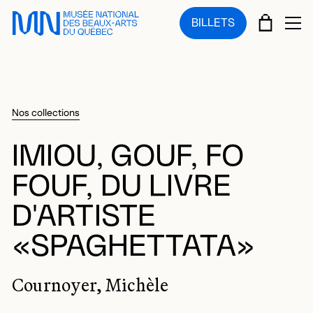
Sauter au menu principal
Sauter au contenu principal
Sauter au pied de page
PANIE
BILLETS
OU
Nos collections
IMIOU, GOUF, FO
FOUF, DU LIVRE
D'ARTISTE
«SPAGHETTATA»
Cournoyer, Michèle