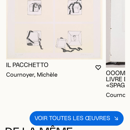
IL PACCHETTO
VOUS DEVE
FERMER L
OUVRIR LA
OOOM H
Cournoyer, Michèle
LIVRE D
«SPAGH
Cournoye
VOIR TOUTES LES ŒUVRES