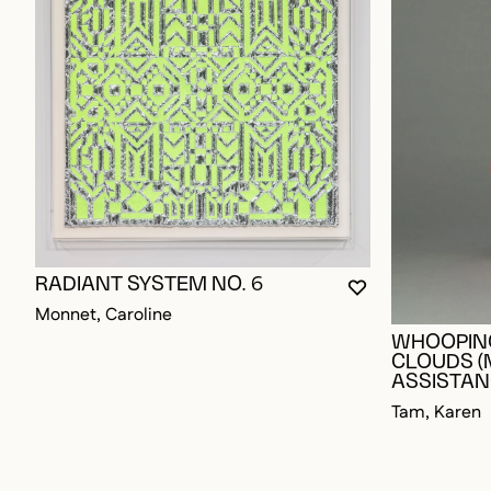
RADIANT SYSTEM NO. 6
VOUS DEVEZ ÊT
FERMER LA MO
OUVRIR LA MO
Monnet, Caroline
WHOOPIN
CLOUDS (
ASSISTAN
Tam, Karen