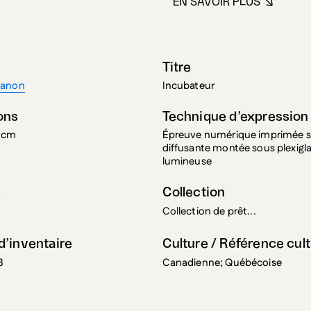
EN SAVOIR PLUS
À PROPOS DE D
Titre
Manon
Incubateur
ons
Technique d’expression
8 cm
Épreuve numérique imprimée su
diffusante montée sous plexigla
lumineuse
s
Collection
Collection de prêt...
’inventaire
Culture / Référence cult
3
Canadienne; Québécoise