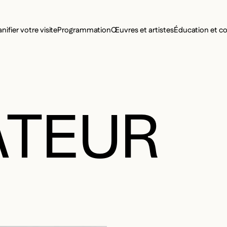
MENU SE
anifier votre visite
Programmation
Œuvres et artistes
Éducation et 
MENU PRI
ATEUR