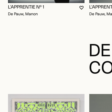
L'APPRENTIE Nº 1
L'APPRENT
VOUS DEVEZ ÊT
FERMER LA MO
OUVRIR LA MO
De Pauw, Manon
De Pauw, M
DE
CO