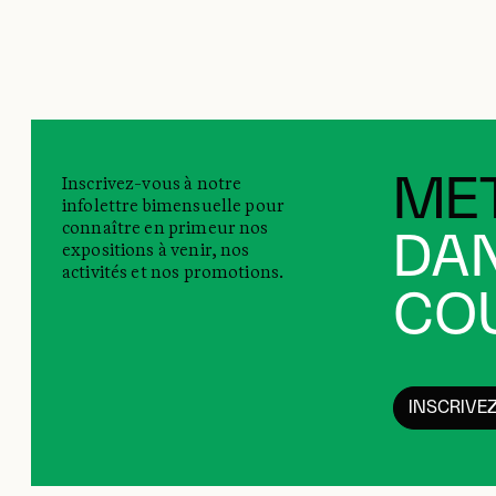
Inscrivez-vous à notre
MET
infolettre bimensuelle pour
connaître en primeur nos
DAN
expositions à venir, nos
activités et nos promotions.
COU
INSCRIVE