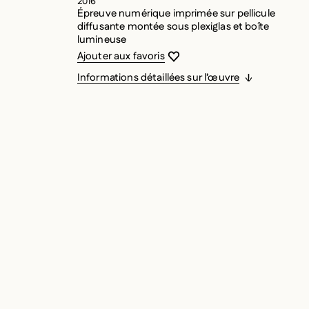
2016
Épreuve numérique imprimée sur pellicule
diffusante montée sous plexiglas et boîte
lumineuse
Vous devez être connecté pour ajouter
Fermer la modale
Ouvrir la modale
Ajouter aux favoris
Informations détaillées sur l’œuvre