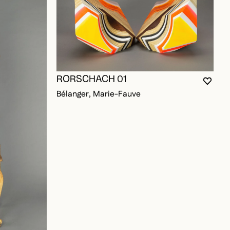
RORSCHACH 01
VOUS
FERM
OUVR
Bélanger, Marie-Fauve
OUR AJOUTER AUX FAVORIS
T
P