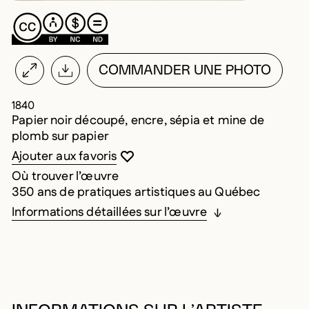
COMMANDER UNE PHOTO
1840
Papier noir découpé, encre, sépia et mine de
plomb sur papier
Vous devez être connecté pour ajouter au
Fermer la modale
Ouvrir la modale
Ajouter aux favoris
Où trouver l’œuvre
350 ans de pratiques artistiques au Québec
Informations détaillées sur l’œuvre