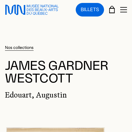
Sauter au menu principal
Sauter au contenu principal
Sauter au pied de page
PANIE
BILLETS
OU
Nos collections
JAMES GARDNER
WESTCOTT
Edouart, Augustin