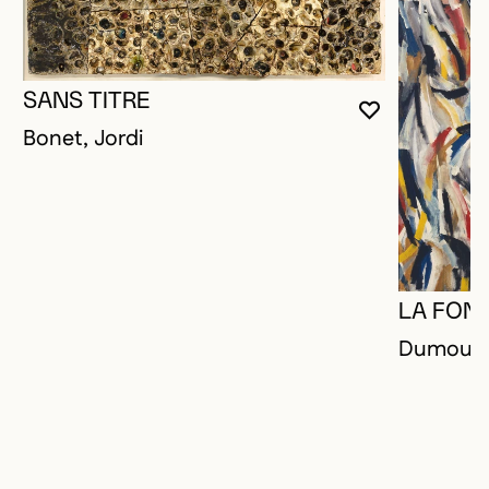
SANS TITRE
VOUS DEVE
FERMER L
OUVRIR LA
Bonet, Jordi
LA FON
Dumouche