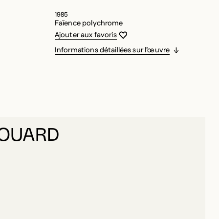
1985
Faïence polychrome
Vous devez être connecté pour ajouter
Fermer la modale
Ouvrir la modale
Ajouter aux favoris
Informations détaillées sur l’œuvre
DOUARD