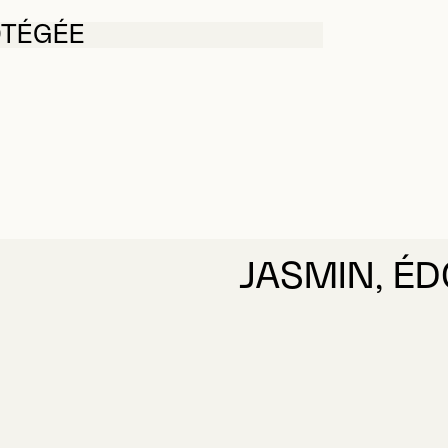
OTÉGÉE
JASMIN, É