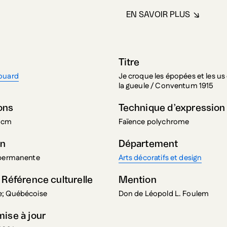
EN SAVOIR PLUS
À PROPOS DE J
Titre
ouard
Je croque les épopées et les us
la gueule / Conventum 1915
ons
Technique d’expression
2 cm
Faïence polychrome
on
Département
 permanente
Arts décoratifs et design
 Référence culturelle
Mention
; Québécoise
Don de Léopold L. Foulem
mise à jour