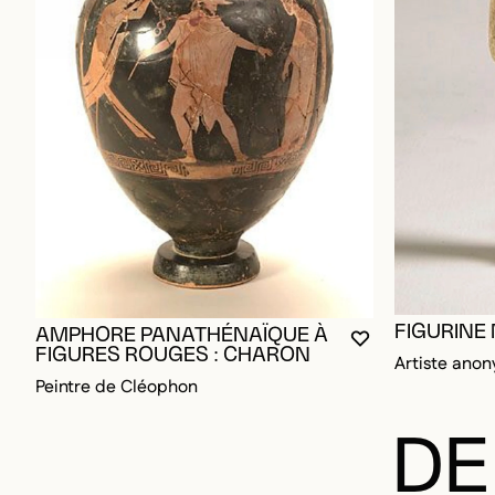
FIGURINE
AMPHORE PANATHÉNAÏQUE À
VOUS DEVEZ ÊT
FERMER LA MO
OUVRIR LA MO
FIGURES ROUGES : CHARON
Artiste ano
Peintre de Cléophon
DE