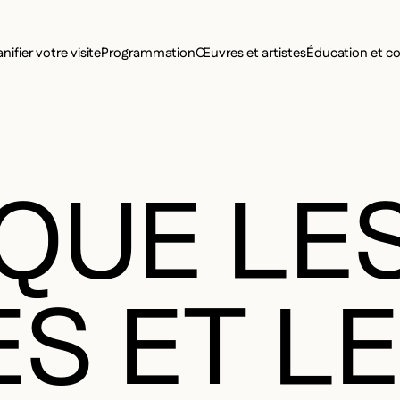
MENU SE
anifier votre visite
Programmation
Œuvres et artistes
Éducation et 
MENU PRI
QUE LE
S ET LE