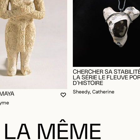
CHERCHER SA STABILITÉ
LA SÉRIE LE FLEUVE PO
D’HISTOIRE
Sheedy, Catherine
 MAYA
VOUS DEVEZ ÊTRE CONNECTÉ P
FERMER LA MODALE
OUVRIR LA MODALE
RE CONNECTÉ POUR AJOUTER AUX FAVORIS
DALE
DALE
nyme
 LA MÊME