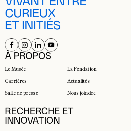
VIVANT ENTRE
CURIEUX
ET INITIÉS
SUIVEZ-NOUS SUR
SUIVEZ-NOUS SUR
SUIVEZ-NOUS SUR
SUIVEZ-NOUS SUR
RÉSEAUX SOCIAUX
À PROPOS
Le Musée
La Fondation
Carrières
Actualités
Salle de presse
Nous joindre
RECHERCHE ET
INNOVATION