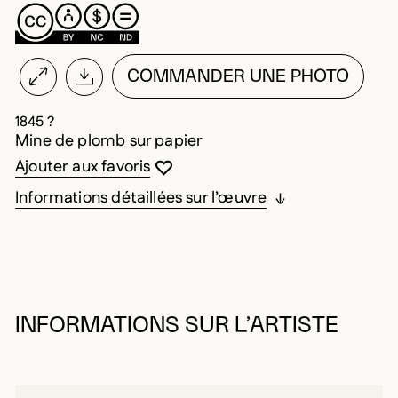
COMMANDER UNE PHOTO
1845 ?
Mine de plomb sur papier
Vous devez être connecté pour ajouter au
Fermer la modale
Ouvrir la modale
Ajouter aux favoris
Informations détaillées sur l’œuvre
INFORMATIONS SUR L’ARTISTE