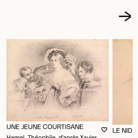
UNE JEUNE COURTISANE
LE NID 
VOUS DEVE
FERMER L
OUVRIR LA
Hamel, Théophile, d'après Xavier