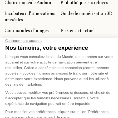
Chaire muséale Audain
Bibliothèque et archives
Incubateur d’innovations
Guide de numérisation 3D
muséales
Commandes d'images
Prix en art actuel
Prix Lynne-Cohen
CLIENTÈLE CORPORATIVE
ET PRIVÉE
Location d'espaces
Activités corporatives
Location d'œuvres
Voyagistes et
professionnels du
tourisme
Gestion des témoins
Politique de confidentialité