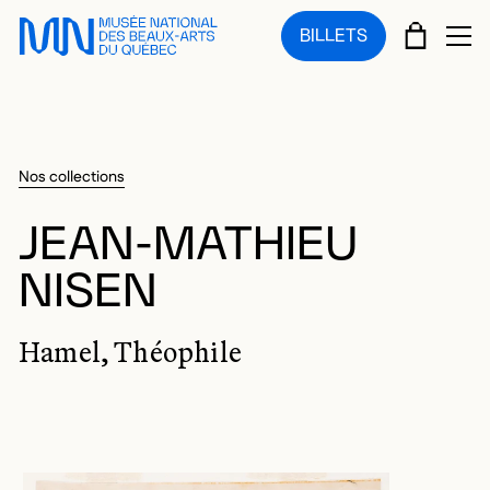
Sauter au menu principal
Sauter au contenu principal
Sauter au pied de page
PANIE
BILLETS
OU
Nos collections
JEAN-MATHIEU
NISEN
Hamel, Théophile