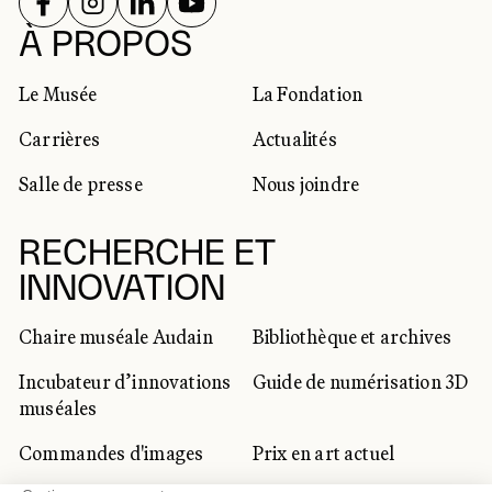
SUIVEZ-NOUS SUR
SUIVEZ-NOUS SUR
SUIVEZ-NOUS SUR
SUIVEZ-NOUS SUR
RÉSEAUX SOCIAUX
À PROPOS
Le Musée
La Fondation
Carrières
Actualités
Salle de presse
Nous joindre
RECHERCHE ET
INNOVATION
Chaire muséale Audain
Bibliothèque et archives
Incubateur d’innovations
Guide de numérisation 3D
muséales
Commandes d'images
Prix en art actuel