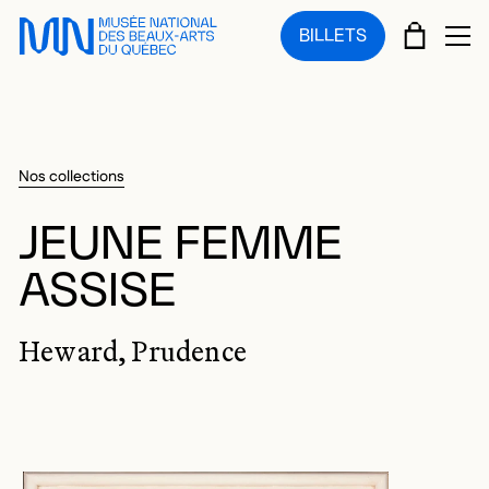
Sauter au menu principal
Sauter au contenu principal
Sauter au pied de page
PANIE
BILLETS
OU
Nos collections
JEUNE FEMME
ASSISE
Heward, Prudence