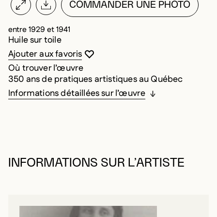
COMMANDER UNE PHOTO
entre 1929 et 1941
Huile sur toile
Vous devez être connecté pour ajouter au
Fermer la modale
Ouvrir la modale
Ajouter aux favoris
Où trouver l’œuvre
350 ans de pratiques artistiques au Québec
Informations détaillées sur l’œuvre
INFORMATIONS SUR L’ARTISTE