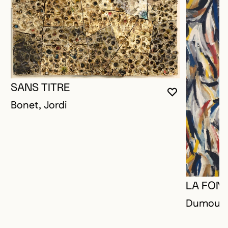
SANS TITRE
VOUS DEVE
FERMER L
OUVRIR LA
Bonet, Jordi
LA FON
Dumouche