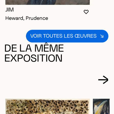
JIM
VOUS DEVE
FERMER L
OUVRIR LA
Heward, Prudence
VOIR TOUTES LES ŒUVRES
DE LA MÊME
EXPOSITION