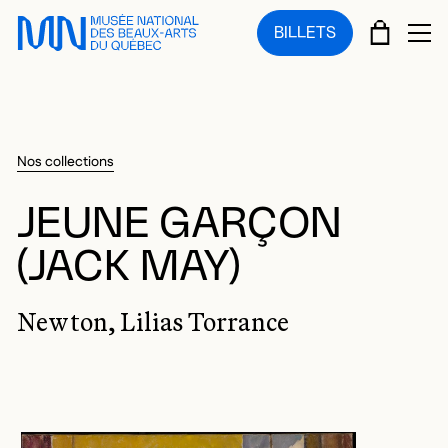
Sauter au menu principal
Sauter au contenu principal
Sauter au pied de page
PANIE
BILLETS
OU
Nos collections
JEUNE GARÇON
(JACK MAY)
Newton, Lilias Torrance