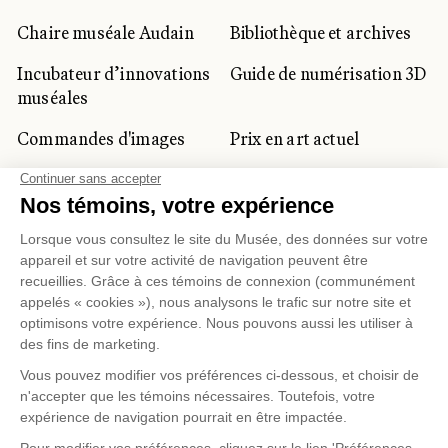
Chaire muséale Audain
Bibliothèque et archives
Incubateur d’innovations
Guide de numérisation 3D
muséales
Commandes d'images
Prix en art actuel
Prix Lynne-Cohen
CLIENTÈLE CORPORATIVE
ET PRIVÉE
Location d'espaces
Activités corporatives
Location d'œuvres
Voyagistes et
professionnels du
tourisme