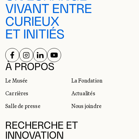
VIVANT ENTRE
CURIEUX
ET INITIÉS
SUIVEZ-NOUS SUR
SUIVEZ-NOUS SUR
SUIVEZ-NOUS SUR
SUIVEZ-NOUS SUR
RÉSEAUX SOCIAUX
À PROPOS
Le Musée
La Fondation
Carrières
Actualités
Salle de presse
Nous joindre
RECHERCHE ET
INNOVATION