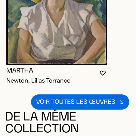
MARTHA
VOUS DEVE
FERMER L
OUVRIR LA
Newton, Lilias Torrance
VOIR TOUTES LES ŒUVRES
DE LA MÊME
COLLECTION