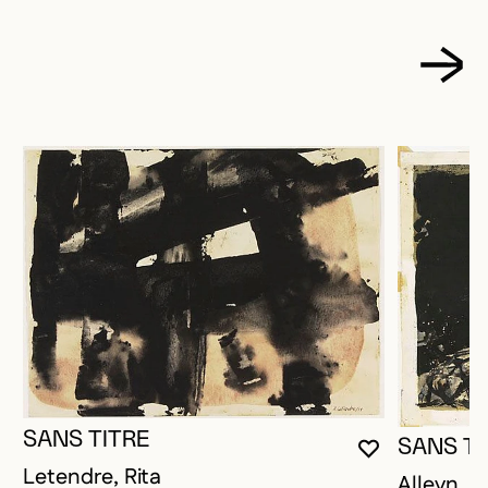
SANS TITRE
SANS TI
VOUS DEVE
FERMER L
OUVRIR LA
Letendre, Rita
Alleyn, 