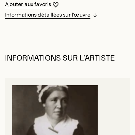
Vous devez être connecté pour ajouter au
Fermer la modale
Ouvrir la modale
Ajouter aux favoris
Informations détaillées sur l’œuvre
INFORMATIONS SUR L’ARTISTE