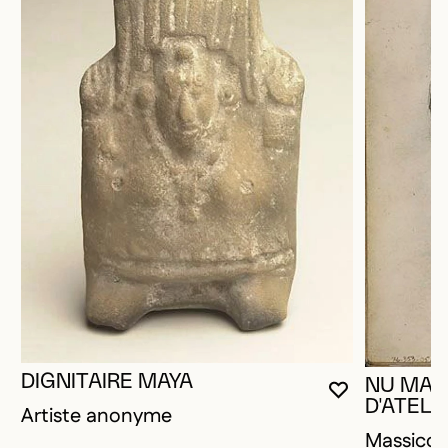
DIGNITAIRE MAYA
NU MAS
VOUS DEVE
FERMER L
OUVRIR LA
D'ATELIE
Artiste anonyme
Massico