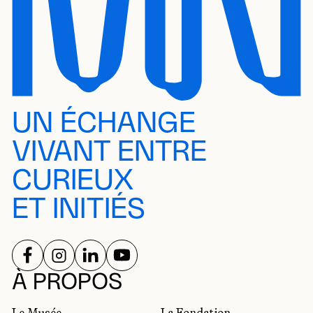
UN ÉCHANGE
VIVANT ENTRE
CURIEUX
ET INITIÉS
SUIVEZ-NOUS SUR
SUIVEZ-NOUS SUR
SUIVEZ-NOUS SUR
SUIVEZ-NOUS SUR
RÉSEAUX SOCIAUX
À PROPOS
Le Musée
La Fondation