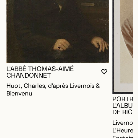
L'ABBÉ THOMAS-AIMÉ
VOUS DEVE
FERMER L
OUVRIR LA
CHANDONNET
Huot, Charles, d'après Livernois &
Bienvenu
PORTRAI
L'ALBUM
DE RIC
Livernois
L'Heureux