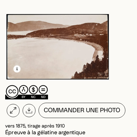
EN SAVOIR PLUS SUR CETTE IMAGE
OUVRIR LA MODALE
COMMANDER UNE PHOTO
vers 1875, tirage après 1910
Épreuve à la gélatine argentique