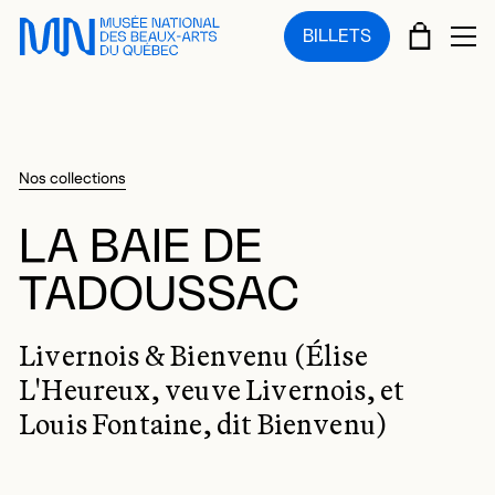
Sauter au menu principal
Sauter au contenu principal
Sauter au pied de page
PANIE
BILLETS
OU
Nos collections
LA BAIE DE
TADOUSSAC
Livernois & Bienvenu (Élise
L'Heureux, veuve Livernois, et
Louis Fontaine, dit Bienvenu)