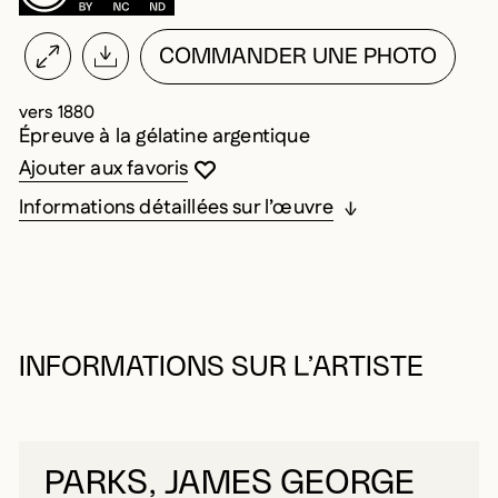
COMMANDER UNE PHOTO
vers 1880
Épreuve à la gélatine argentique
Vous devez être connecté pour ajouter au
Fermer la modale
Ouvrir la modale
Ajouter aux favoris
Informations détaillées sur l’œuvre
INFORMATIONS SUR L’ARTISTE
PARKS, JAMES GEORGE