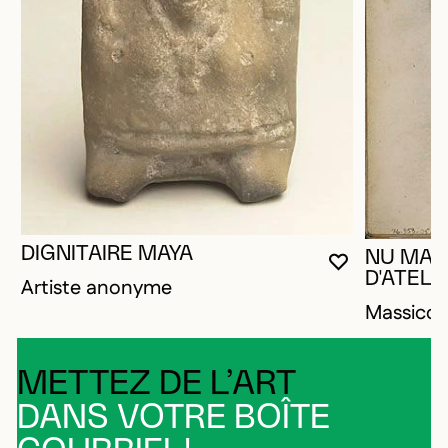
DIGNITAIRE MAYA
NU MAS
VOUS DEVE
FERMER L
OUVRIR LA
D'ATELIE
Artiste anonyme
Massico
METTEZ DE L’ART
DANS VOTRE BOÎTE