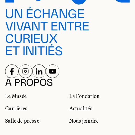
UN ÉCHANGE
VIVANT ENTRE
CURIEUX
ET INITIÉS
SUIVEZ-NOUS SUR
SUIVEZ-NOUS SUR
SUIVEZ-NOUS SUR
SUIVEZ-NOUS SUR
RÉSEAUX SOCIAUX
À PROPOS
Le Musée
La Fondation
Carrières
Actualités
Salle de presse
Nous joindre