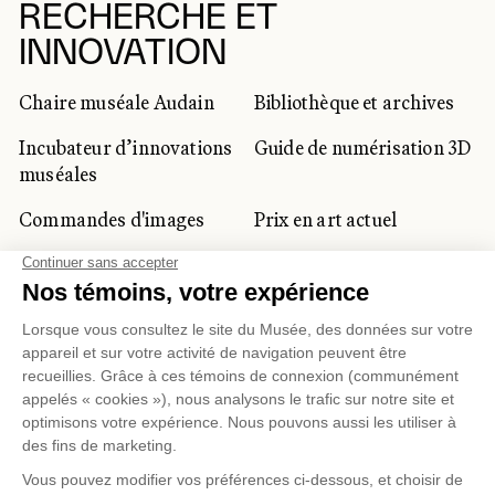
RECHERCHE ET
INNOVATION
Chaire muséale Audain
Bibliothèque et archives
Incubateur d’innovations
Guide de numérisation 3D
muséales
Commandes d'images
Prix en art actuel
Prix Lynne-Cohen
CLIENTÈLE CORPORATIVE
ET PRIVÉE
Location d'espaces
Activités corporatives
Location d'œuvres
Voyagistes et
professionnels du