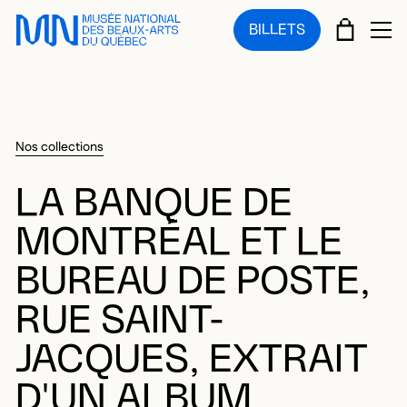
Sauter au menu principal
Sauter au contenu principal
Sauter au pied de page
PANIE
BILLETS
OU
Nos collections
LA BANQUE DE
MONTRÉAL ET LE
BUREAU DE POSTE,
RUE SAINT-
JACQUES, EXTRAIT
D'UN ALBUM