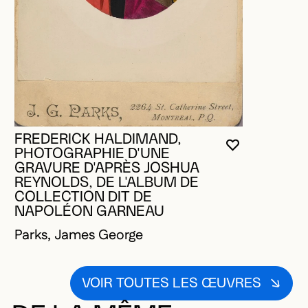
FREDERICK HALDIMAND,
VOUS DEVE
FERMER L
OUVRIR LA
PHOTOGRAPHIE D'UNE
GRAVURE D'APRÈS JOSHUA
REYNOLDS, DE L'ALBUM DE
COLLECTION DIT DE
NAPOLÉON GARNEAU
Parks, James George
VOIR TOUTES LES ŒUVRES