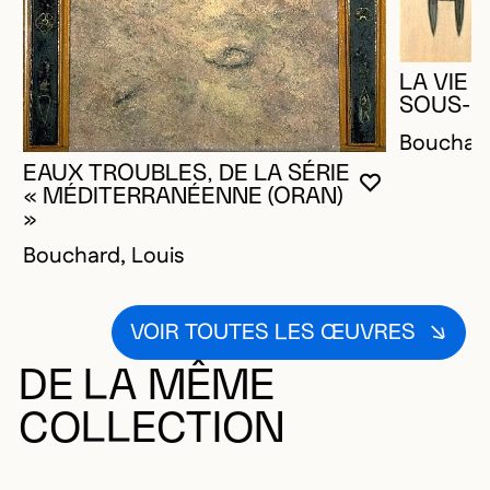
LA VIE 
SOUS-B
Bouchard
EAUX TROUBLES, DE LA SÉRIE
VOUS DEVE
FERMER L
OUVRIR LA
« MÉDITERRANÉENNE (ORAN)
»
Bouchard, Louis
VOIR TOUTES LES ŒUVRES
DE LA MÊME
COLLECTION