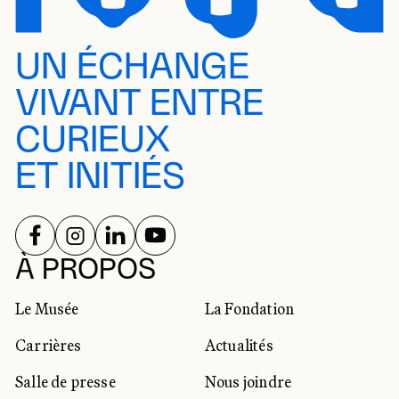
UN ÉCHANGE
VIVANT ENTRE
CURIEUX
ET INITIÉS
SUIVEZ-NOUS SUR
SUIVEZ-NOUS SUR
SUIVEZ-NOUS SUR
SUIVEZ-NOUS SUR
RÉSEAUX SOCIAUX
À PROPOS
Le Musée
La Fondation
Carrières
Actualités
Salle de presse
Nous joindre