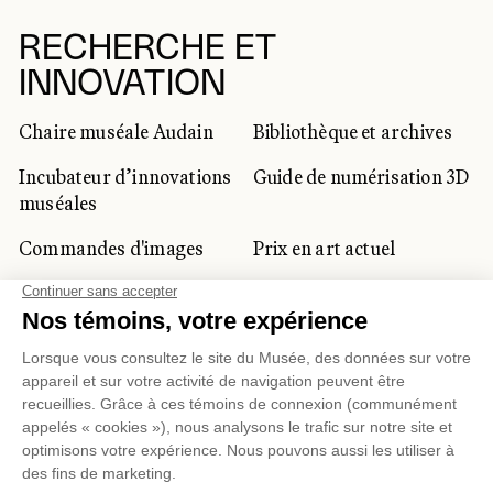
RECHERCHE ET
INNOVATION
Chaire muséale Audain
Bibliothèque et archives
Incubateur d’innovations
Guide de numérisation 3D
muséales
Commandes d'images
Prix en art actuel
Prix Lynne-Cohen
CLIENTÈLE CORPORATIVE
ET PRIVÉE
Location d'espaces
Activités corporatives
Location d'œuvres
Voyagistes et