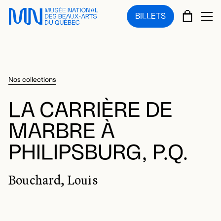
Sauter au menu principal
Sauter au contenu principal
Sauter au pied de page
PANIE
BILLETS
OU
Nos collections
LA CARRIÈRE DE
MARBRE À
PHILIPSBURG, P.Q.
Bouchard, Louis