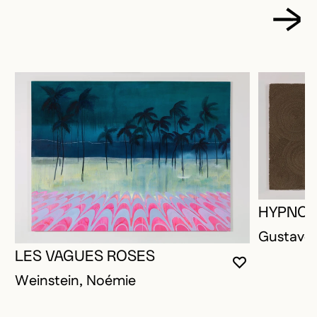
HYPNOT
Gustave,
LES VAGUES ROSES
VOUS DEVE
FERMER L
OUVRIR LA
Weinstein, Noémie