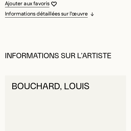
Vous devez être connecté pour ajouter au
Fermer la modale
Ouvrir la modale
Ajouter aux favoris
Informations détaillées sur l’œuvre
INFORMATIONS SUR L’ARTISTE
BOUCHARD, LOUIS