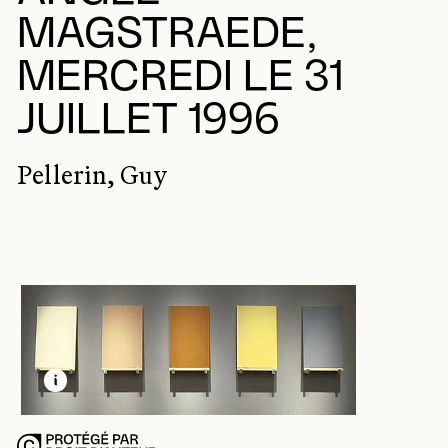
MAGSTRAEDE,
MERCREDI LE 31
JUILLET 1996
Pellerin, Guy
EN SAVOIR PLUS SUR CETTE IMAGE
OUVRIR LA MODALE