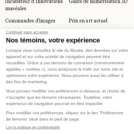
Incubateur d’innovations
Guide de numérisation 3D
muséales
Commandes d'images
Prix en art actuel
Prix Lynne-Cohen
CLIENTÈLE CORPORATIVE
ET PRIVÉE
Location d'espaces
Activités corporatives
Location d'œuvres
Voyagistes et
professionnels du
tourisme
Gestion des témoins
Politique de confidentialité
Conditions d'utilisation
Politique d'achat en ligne