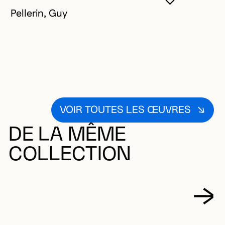
VOUS DEVE
FERMER L
OUVRIR LA
Pellerin, Guy
VOIR TOUTES LES ŒUVRES
DE LA MÊME
COLLECTION