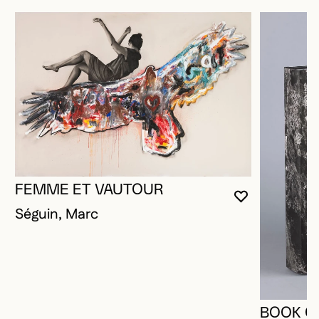
FEMME ET VAUTOUR
VOUS DEVE
FERMER L
OUVRIR LA
Séguin, Marc
BOOK O