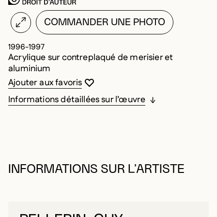
COMMANDER UNE PHOTO
1996-1997
Acrylique sur contreplaqué de merisier et
aluminium
Vous devez être connecté pour ajouter au
Fermer la modale
Ouvrir la modale
Ajouter aux favoris
Informations détaillées sur l’œuvre
INFORMATIONS SUR L’ARTISTE