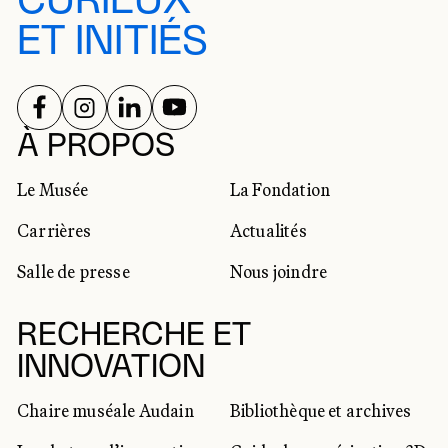
CURIEUX
ET INITIÉS
SUIVEZ-NOUS SUR
SUIVEZ-NOUS SUR
SUIVEZ-NOUS SUR
SUIVEZ-NOUS SUR
RÉSEAUX SOCIAUX
À PROPOS
Le Musée
La Fondation
Carrières
Actualités
Salle de presse
Nous joindre
RECHERCHE ET
INNOVATION
Chaire muséale Audain
Bibliothèque et archives